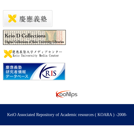
KeiO Associated Repository of Academic resources ( KOARA ) -2008-