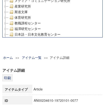
メディア・コミュニケーション研究所
産業研究所
斯道文庫
体育研究所
教職課程センター
福澤研究センター
日本語・日本文化教育センター
アート・センター
外国語教育研究センター
デジタルメディア・コンテンツ統合研究センター
ホーム
»»
グローバルリサーチインスティテュート
アイテム一覧
»» アイテム詳細
塾内助成報告書
科学研究費補助金研究成果報告書
アイテム詳細
21世紀COEプログラム
慶應義塾大学グローバルCOEプログラム市民社会ガバナンス
慶應義塾大学グローバルCOEプログラム論理と感性の先端的
Article
アイテムタイプ
博士課程教育リーディングプログラム「超成熟社会発展のサ
学術雑誌掲載論文等(8)
AN00234610-19720101-0077
ID
その他