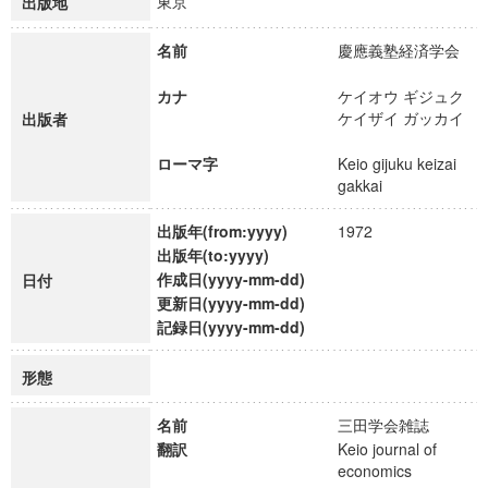
東京
出版地
名前
慶應義塾経済学会
カナ
ケイオウ ギジュク
ケイザイ ガッカイ
出版者
ローマ字
Keio gijuku keizai
gakkai
出版年(from:yyyy)
1972
出版年(to:yyyy)
作成日(yyyy-mm-dd)
日付
更新日(yyyy-mm-dd)
記録日(yyyy-mm-dd)
形態
名前
三田学会雑誌
翻訳
Keio journal of
economics