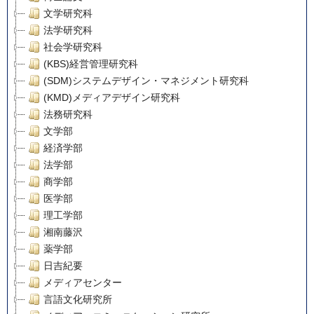
文学研究科
法学研究科
社会学研究科
(KBS)経営管理研究科
(SDM)システムデザイン・マネジメント研究科
(KMD)メディアデザイン研究科
法務研究科
文学部
経済学部
法学部
商学部
医学部
理工学部
湘南藤沢
薬学部
日吉紀要
メディアセンター
言語文化研究所