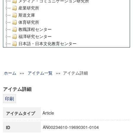
メディア・コミュニケーション研究所
産業研究所
斯道文庫
体育研究所
教職課程センター
福澤研究センター
日本語・日本文化教育センター
アート・センター
外国語教育研究センター
デジタルメディア・コンテンツ統合研究センター
ホーム
»»
グローバルリサーチインスティテュート
アイテム一覧
»» アイテム詳細
塾内助成報告書
科学研究費補助金研究成果報告書
アイテム詳細
21世紀COEプログラム
慶應義塾大学グローバルCOEプログラム市民社会ガバナンス
慶應義塾大学グローバルCOEプログラム論理と感性の先端的
Article
アイテムタイプ
博士課程教育リーディングプログラム「超成熟社会発展のサ
学術雑誌掲載論文等(8)
AN00234610-19690301-0104
ID
その他