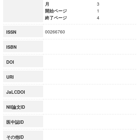
月
3
開始ページ
1
終了ページ
4
00266760
ISSN
ISBN
DOI
URI
JaLCDOI
NII論文ID
医中誌ID
その他ID