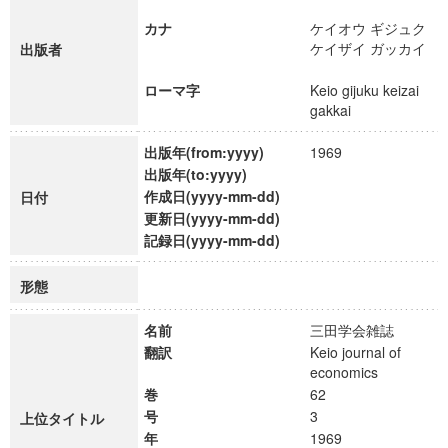
カナ
ケイオウ ギジュク
ケイザイ ガッカイ
出版者
ローマ字
Keio gijuku keizai
gakkai
出版年(from:yyyy)
1969
出版年(to:yyyy)
作成日(yyyy-mm-dd)
日付
更新日(yyyy-mm-dd)
記録日(yyyy-mm-dd)
形態
名前
三田学会雑誌
翻訳
Keio journal of
economics
巻
62
号
3
上位タイトル
年
1969