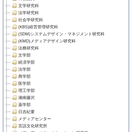
文学研究科
法学研究科
社会学研究科
(KBS)経営管理研究科
(SDM)システムデザイン・マネジメント研究科
(KMD)メディアデザイン研究科
法務研究科
文学部
経済学部
法学部
商学部
医学部
理工学部
湘南藤沢
薬学部
日吉紀要
メディアセンター
言語文化研究所