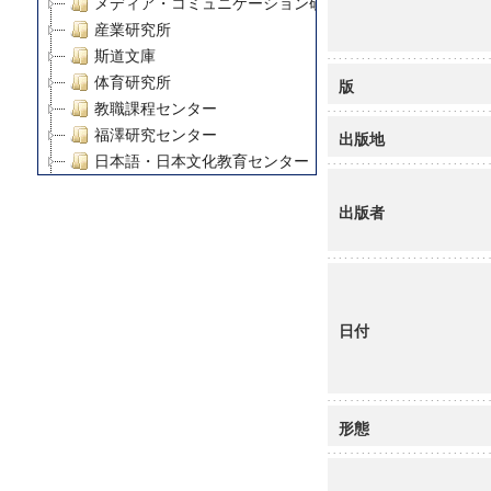
メディア・コミュニケーション研究所
産業研究所
斯道文庫
体育研究所
版
教職課程センター
福澤研究センター
出版地
日本語・日本文化教育センター
アート・センター
出版者
外国語教育研究センター
デジタルメディア・コンテンツ統合研究センター
グローバルリサーチインスティテュート
塾内助成報告書
科学研究費補助金研究成果報告書
日付
21世紀COEプログラム
慶應義塾大学グローバルCOEプログラム市民社会ガバナ
慶應義塾大学グローバルCOEプログラム論理と感性の先
博士課程教育リーディングプログラム「超成熟社会発展
形態
学術雑誌掲載論文等(8)
その他