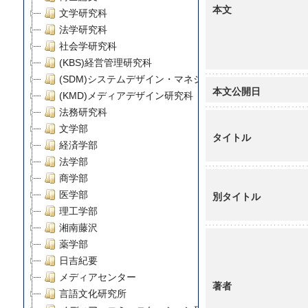
本文
文学研究科
法学研究科
社会学研究科
(KBS)経営管理研究科
(SDM)システムデザイン・マネジメント研究科
本文公開日
(KMD)メディアデザイン研究科
法務研究科
文学部
タイトル
経済学部
法学部
商学部
医学部
別タイトル
理工学部
湘南藤沢
薬学部
日吉紀要
メディアセンター
著者
言語文化研究所