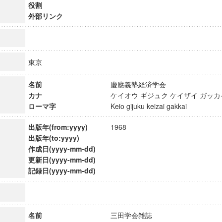
役割
外部リンク
東京
名前
慶應義塾経済学会
カナ
ケイオウ ギジュク ケイザイ ガ
ローマ字
Keio gijuku keizai gakkai
出版年(from:yyyy)
1968
出版年(to:yyyy)
作成日(yyyy-mm-dd)
更新日(yyyy-mm-dd)
ンス教育研究センター
記録日(yyyy-mm-dd)
端的教育研究拠点
のサイエンス」
名前
三田学会雑誌