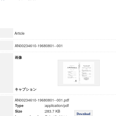
Article
AN00234610-19680801--001
画像
キャプション
AN00234610-19680801--001.pdf
Type
:application/pdf
Size
:283.7 KB
Download