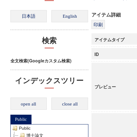
アイテム詳細
アイテムタイプ
検索
ID
全文検索(Googleカスタム検索)
インデックスツリー
プレビュー
open all
close all
Public
Public
博士論文