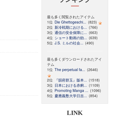
最も多く閲覧されたアイテム
1位
Die Ghettogeschi...
(823)
2位
新冷戦期における...
(766)
3位
通信の安全保障に...
(663)
4位
ショート動画の効...
(639)
5位
J.S. ミルの社会...
(490)
最も多くダウンロードされたアイ
テム
1位
The perpetual fa...
(2646)
2位
『韻府群玉』版本...
(1518)
3位
日本における赤痢...
(1109)
4位
Promoting Manga ...
(1096)
5位
慶應義塾大学日吉...
(854)
LINK