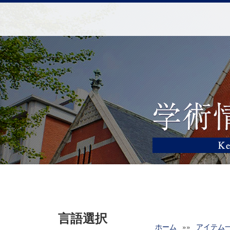
言語選択
ホーム
»»
アイテム