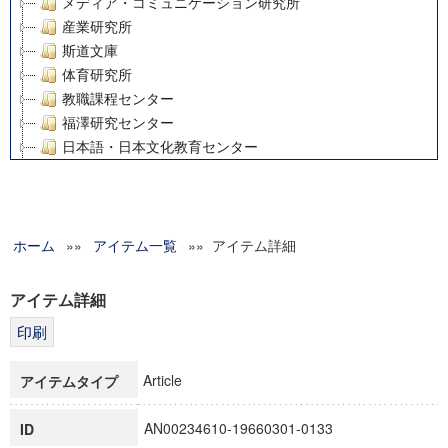
メディア・コミュニケーション研究所
産業研究所
斯道文庫
体育研究所
教職課程センター
福澤研究センター
日本語・日本文化教育センター
アート・センター
外国語教育研究センター
デジタルメディア・コンテンツ統合研究センター
ホーム
»»
グローバルリサーチインスティテュート
アイテム一覧
»» アイテム詳細
塾内助成報告書
科学研究費補助金研究成果報告書
アイテム詳細
21世紀COEプログラム
慶應義塾大学グローバルCOEプログラム市民社会ガバナンス
慶應義塾大学グローバルCOEプログラム論理と感性の先端的
Article
アイテムタイプ
博士課程教育リーディングプログラム「超成熟社会発展のサ
学術雑誌掲載論文等(8)
AN00234610-19660301-0133
ID
その他