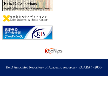
KeiO Associated Repository of Academic resources ( KOARA ) -2008-