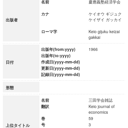
名前
慶應義塾経済学会
カナ
ケイオウ ギジュク
ケイザイ ガッカイ
出版者
ローマ字
Keio gijuku keizai
gakkai
出版年(from:yyyy)
1966
出版年(to:yyyy)
作成日(yyyy-mm-dd)
日付
更新日(yyyy-mm-dd)
記録日(yyyy-mm-dd)
形態
名前
三田学会雑誌
翻訳
Keio journal of
economics
巻
59
号
3
上位タイトル