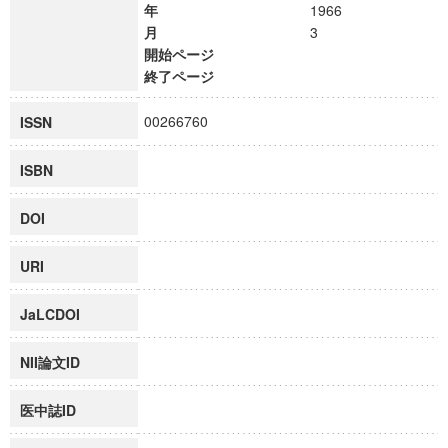
年
1966
月
3
開始ページ
終了ページ
00266760
ISSN
ISBN
DOI
URI
JaLCDOI
NII論文ID
医中誌ID