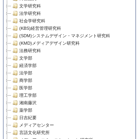
文学研究科
法学研究科
社会学研究科
(KBS)経営管理研究科
(SDM)システムデザイン・マネジメント研究科
(KMD)メディアデザイン研究科
法務研究科
文学部
経済学部
法学部
商学部
医学部
理工学部
湘南藤沢
薬学部
日吉紀要
メディアセンター
言語文化研究所