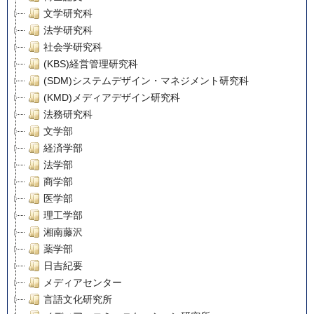
文学研究科
法学研究科
社会学研究科
(KBS)経営管理研究科
(SDM)システムデザイン・マネジメント研究科
(KMD)メディアデザイン研究科
法務研究科
文学部
経済学部
法学部
商学部
医学部
理工学部
湘南藤沢
薬学部
日吉紀要
メディアセンター
言語文化研究所