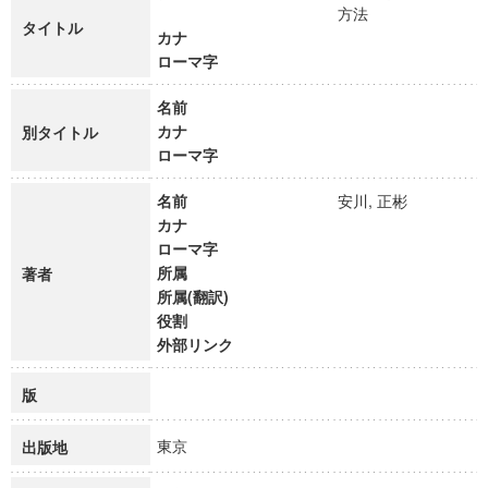
方法
タイトル
カナ
ローマ字
名前
カナ
別タイトル
ローマ字
名前
安川, 正彬
カナ
ローマ字
所属
著者
所属(翻訳)
役割
外部リンク
版
東京
出版地