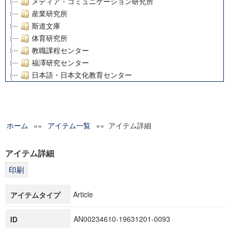
メディア・コミュニケーション研究所
産業研究所
斯道文庫
体育研究所
教職課程センター
福澤研究センター
日本語・日本文化教育センター
アート・センター
外国語教育研究センター
デジタルメディア・コンテンツ統合研究センター
ホーム
»»
グローバルリサーチインスティテュート
アイテム一覧
»» アイテム詳細
塾内助成報告書
科学研究費補助金研究成果報告書
アイテム詳細
21世紀COEプログラム
慶應義塾大学グローバルCOEプログラム市民社会ガバナンス
慶應義塾大学グローバルCOEプログラム論理と感性の先端的
Article
アイテムタイプ
博士課程教育リーディングプログラム「超成熟社会発展のサ
学術雑誌掲載論文等(8)
AN00234610-19631201-0093
ID
その他