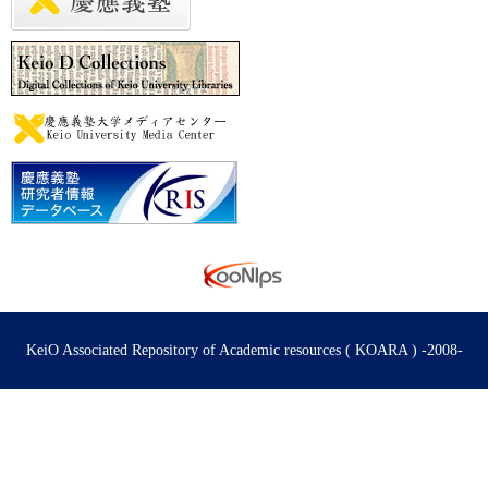
KeiO Associated Repository of Academic resources ( KOARA ) -2008-