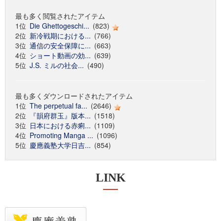
最も多く閲覧されたアイテム
1位
Die Ghettogeschi...
(823)
2位
新冷戦期における...
(766)
3位
通信の安全保障に...
(663)
4位
ショート動画の効...
(639)
5位
J.S. ミルの社会...
(490)
最も多くダウンロードされたアイテム
1位
The perpetual fa...
(2646)
2位
『韻府群玉』版本...
(1518)
3位
日本における赤痢...
(1109)
4位
Promoting Manga ...
(1096)
5位
慶應義塾大学日吉...
(854)
LINK