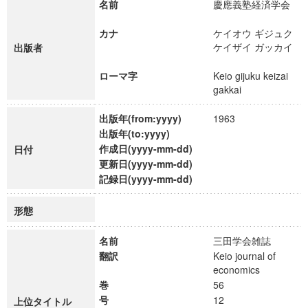
名前
慶應義塾経済学会
カナ
ケイオウ ギジュク
ケイザイ ガッカイ
出版者
ローマ字
Keio gijuku keizai
gakkai
出版年(from:yyyy)
1963
出版年(to:yyyy)
作成日(yyyy-mm-dd)
日付
更新日(yyyy-mm-dd)
記録日(yyyy-mm-dd)
形態
名前
三田学会雑誌
翻訳
Keio journal of
economics
巻
56
号
12
上位タイトル