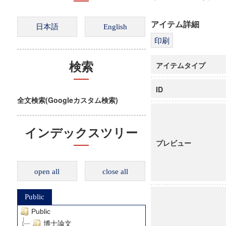
アイテム詳細
アイテムタイプ
検索
ID
全文検索(Googleカスタム検索)
インデックスツリー
プレビュー
open all
close all
Public
Public
博士論文