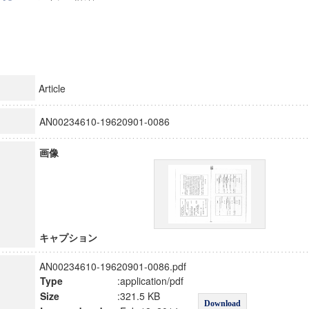
Article
AN00234610-19620901-0086
画像
キャプション
AN00234610-19620901-0086.pdf
Type
:application/pdf
Size
:321.5 KB
Download