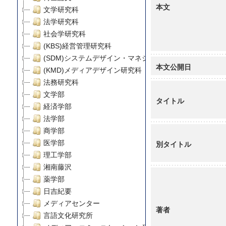
本文
文学研究科
法学研究科
社会学研究科
(KBS)経営管理研究科
(SDM)システムデザイン・マネジメント研究科
本文公開日
(KMD)メディアデザイン研究科
法務研究科
文学部
タイトル
経済学部
法学部
商学部
医学部
別タイトル
理工学部
湘南藤沢
薬学部
日吉紀要
メディアセンター
著者
言語文化研究所