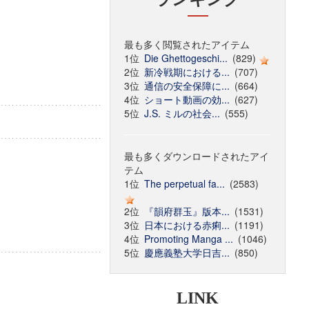
最も多く閲覧されたアイテム
1位
Die Ghettogeschi...
(829)
2位
新冷戦期における...
(707)
3位
通信の安全保障に...
(664)
4位
ショート動画の効...
(627)
5位
J.S. ミルの社会...
(555)
最も多くダウンロードされたアイ
テム
1位
The perpetual fa...
(2583)
2位
『韻府群玉』版本...
(1531)
3位
日本における赤痢...
(1191)
4位
Promoting Manga ...
(1046)
5位
慶應義塾大学日吉...
(850)
LINK