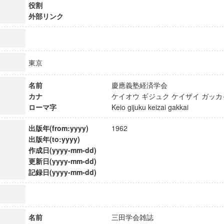
役割
外部リンク
東京
名前
慶應義塾経済学会
カナ
ケイオウ ギジュク ケイザイ ガ
ローマ字
Keio gijuku keizai gakkai
出版年(from:yyyy)
1962
出版年(to:yyyy)
作成日(yyyy-mm-dd)
更新日(yyyy-mm-dd)
ンス教育研究センター
記録日(yyyy-mm-dd)
端的教育研究拠点
のサイエンス」
名前
三田学会雑誌