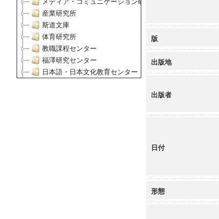
メディア・コミュニケーション研究所
産業研究所
斯道文庫
体育研究所
版
教職課程センター
福澤研究センター
出版地
日本語・日本文化教育センター
アート・センター
出版者
外国語教育研究センター
デジタルメディア・コンテンツ統合研究センター
グローバルリサーチインスティテュート
塾内助成報告書
科学研究費補助金研究成果報告書
日付
21世紀COEプログラム
慶應義塾大学グローバルCOEプログラム市民社会ガバナ
慶應義塾大学グローバルCOEプログラム論理と感性の先
博士課程教育リーディングプログラム「超成熟社会発展
形態
学術雑誌掲載論文等(8)
その他