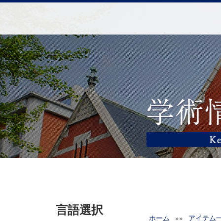
言語選択
ホーム
»»
アイテム