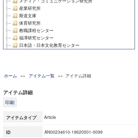
メディア・コミュニケーション研究所
産業研究所
斯道文庫
体育研究所
教職課程センター
福澤研究センター
日本語・日本文化教育センター
アート・センター
外国語教育研究センター
デジタルメディア・コンテンツ統合研究センター
ホーム
»»
グローバルリサーチインスティテュート
アイテム一覧
»» アイテム詳細
塾内助成報告書
科学研究費補助金研究成果報告書
アイテム詳細
21世紀COEプログラム
慶應義塾大学グローバルCOEプログラム市民社会ガバナンス
慶應義塾大学グローバルCOEプログラム論理と感性の先端的
Article
アイテムタイプ
博士課程教育リーディングプログラム「超成熟社会発展のサ
学術雑誌掲載論文等(8)
AN00234610-19620501-0099
ID
その他