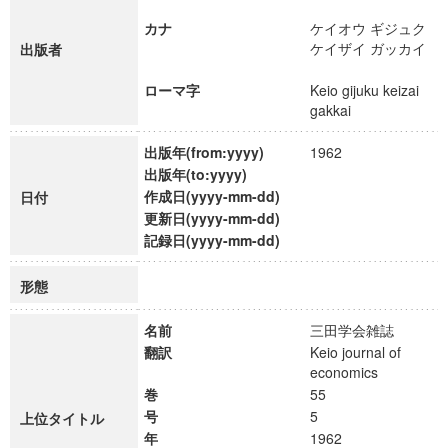
カナ
ケイオウ ギジュク
ケイザイ ガッカイ
出版者
ローマ字
Keio gijuku keizai
gakkai
出版年(from:yyyy)
1962
出版年(to:yyyy)
作成日(yyyy-mm-dd)
日付
更新日(yyyy-mm-dd)
記録日(yyyy-mm-dd)
形態
名前
三田学会雑誌
翻訳
Keio journal of
economics
巻
55
号
5
上位タイトル
年
1962