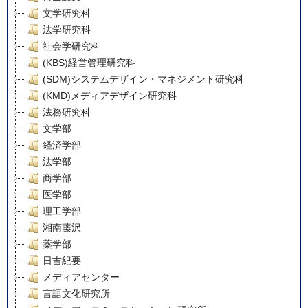
文学研究科
法学研究科
社会学研究科
(KBS)経営管理研究科
(SDM)システムデザイン・マネジメント研究科
(KMD)メディアデザイン研究科
法務研究科
文学部
経済学部
法学部
商学部
医学部
理工学部
湘南藤沢
薬学部
日吉紀要
メディアセンター
言語文化研究所