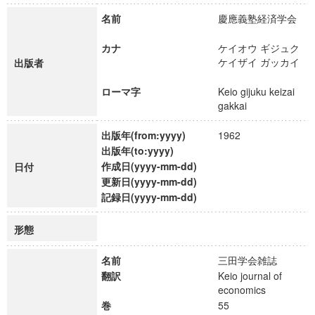
名前
慶應義塾経済学会
カナ
ケイオウ ギジュク
ケイザイ ガッカイ
出版者
ローマ字
Keio gijuku keizai
gakkai
出版年(from:yyyy)
1962
出版年(to:yyyy)
作成日(yyyy-mm-dd)
日付
更新日(yyyy-mm-dd)
記録日(yyyy-mm-dd)
形態
名前
三田学会雑誌
翻訳
Keio journal of
economics
巻
55