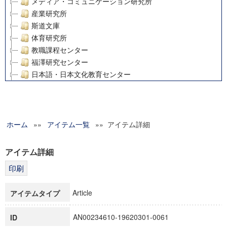
メディア・コミュニケーション研究所
産業研究所
斯道文庫
体育研究所
教職課程センター
福澤研究センター
日本語・日本文化教育センター
アート・センター
外国語教育研究センター
デジタルメディア・コンテンツ統合研究センター
ホーム
»»
グローバルリサーチインスティテュート
アイテム一覧
»» アイテム詳細
塾内助成報告書
科学研究費補助金研究成果報告書
アイテム詳細
21世紀COEプログラム
慶應義塾大学グローバルCOEプログラム市民社会ガバナンス
慶應義塾大学グローバルCOEプログラム論理と感性の先端的
Article
アイテムタイプ
博士課程教育リーディングプログラム「超成熟社会発展のサ
学術雑誌掲載論文等(8)
AN00234610-19620301-0061
ID
その他