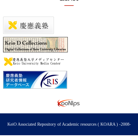
KeiO Associated Repository of Academic resources ( KOARA ) -2008-