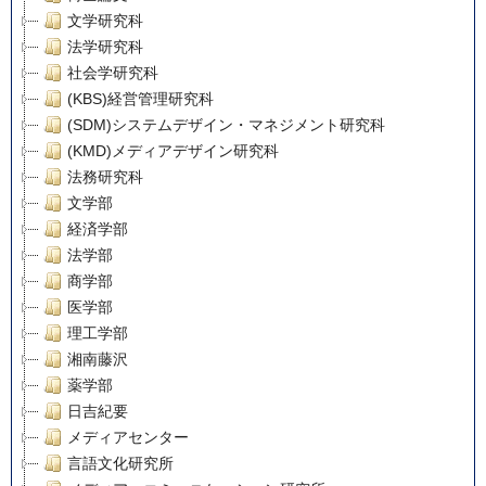
文学研究科
法学研究科
社会学研究科
(KBS)経営管理研究科
(SDM)システムデザイン・マネジメント研究科
(KMD)メディアデザイン研究科
法務研究科
文学部
経済学部
法学部
商学部
医学部
理工学部
湘南藤沢
薬学部
日吉紀要
メディアセンター
言語文化研究所