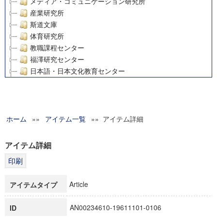
メディア・コミュニケーション研究所
産業研究所
斯道文庫
体育研究所
教職課程センター
福澤研究センター
日本語・日本文化教育センター
アート・センター
外国語教育研究センター
デジタルメディア・コンテンツ統合研究センター
ホーム
»»
グローバルリサーチインスティテュート
アイテム一覧
»» アイテム詳細
塾内助成報告書
科学研究費補助金研究成果報告書
アイテム詳細
21世紀COEプログラム
慶應義塾大学グローバルCOEプログラム市民社会ガバナンス
慶應義塾大学グローバルCOEプログラム論理と感性の先端的
Article
アイテムタイプ
博士課程教育リーディングプログラム「超成熟社会発展のサ
学術雑誌掲載論文等(8)
AN00234610-19611101-0106
ID
その他