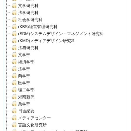
文学研究科
法学研究科
社会学研究科
(KBS)経営管理研究科
(SDM)システムデザイン・マネジメント研究科
(KMD)メディアデザイン研究科
法務研究科
文学部
経済学部
法学部
商学部
医学部
理工学部
湘南藤沢
薬学部
日吉紀要
メディアセンター
言語文化研究所