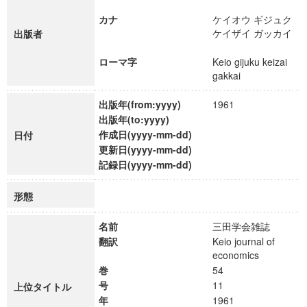
カナ
ケイオウ ギジュク
ケイザイ ガッカイ
出版者
ローマ字
Keio gijuku keizai
gakkai
出版年(from:yyyy)
1961
出版年(to:yyyy)
作成日(yyyy-mm-dd)
日付
更新日(yyyy-mm-dd)
記録日(yyyy-mm-dd)
形態
名前
三田学会雑誌
翻訳
Keio journal of
economics
巻
54
号
11
上位タイトル
年
1961