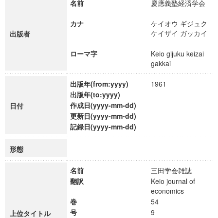
名前
慶應義塾経済学会
カナ
ケイオウ ギジュク
ケイザイ ガッカイ
出版者
ローマ字
Keio gijuku keizai
gakkai
出版年(from:yyyy)
1961
出版年(to:yyyy)
作成日(yyyy-mm-dd)
日付
更新日(yyyy-mm-dd)
記録日(yyyy-mm-dd)
形態
名前
三田学会雑誌
翻訳
Keio journal of
economics
巻
54
号
9
上位タイトル