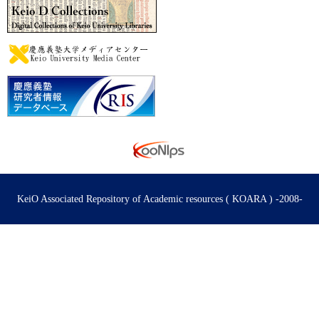
KeiO Associated Repository of Academic resources ( KOARA ) -2008-