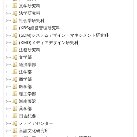
文学研究科
法学研究科
社会学研究科
(KBS)経営管理研究科
(SDM)システムデザイン・マネジメント研究科
(KMD)メディアデザイン研究科
法務研究科
文学部
経済学部
法学部
商学部
医学部
理工学部
湘南藤沢
薬学部
日吉紀要
メディアセンター
言語文化研究所