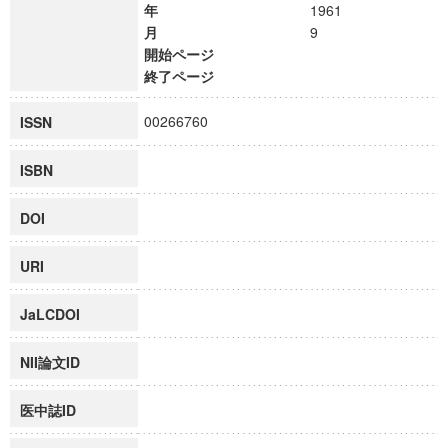
年
1961
月
9
開始ページ
終了ページ
00266760
ISSN
ISBN
DOI
URI
JaLCDOI
NII論文ID
医中誌ID