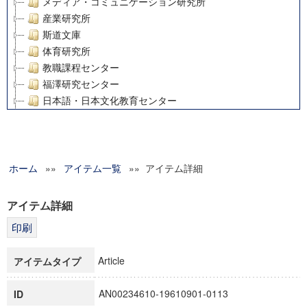
メディア・コミュニケーション研究所
産業研究所
斯道文庫
体育研究所
教職課程センター
福澤研究センター
日本語・日本文化教育センター
アート・センター
外国語教育研究センター
デジタルメディア・コンテンツ統合研究センター
ホーム
»»
グローバルリサーチインスティテュート
アイテム一覧
»» アイテム詳細
塾内助成報告書
科学研究費補助金研究成果報告書
アイテム詳細
21世紀COEプログラム
慶應義塾大学グローバルCOEプログラム市民社会ガバナンス
慶應義塾大学グローバルCOEプログラム論理と感性の先端的
Article
アイテムタイプ
博士課程教育リーディングプログラム「超成熟社会発展のサ
学術雑誌掲載論文等(8)
AN00234610-19610901-0113
ID
その他