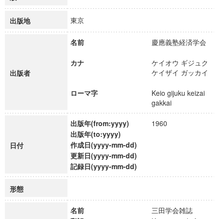
東京
出版地
名前
慶應義塾経済学会
カナ
ケイオウ ギジュク
ケイザイ ガッカイ
出版者
ローマ字
Keio gijuku keizai
gakkai
出版年(from:yyyy)
1960
出版年(to:yyyy)
作成日(yyyy-mm-dd)
日付
更新日(yyyy-mm-dd)
記録日(yyyy-mm-dd)
形態
名前
三田学会雑誌