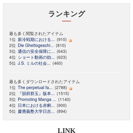
ランキング
最も多く閲覧されたアイテム
1位
新冷戦期における...
(910)
2位
Die Ghettogeschi...
(810)
3位
通信の安全保障に...
(643)
4位
ショート動画の効...
(623)
5位
J.S. ミルの社会...
(460)
最も多くダウンロードされたアイテム
1位
The perpetual fa...
(2788)
2位
『韻府群玉』版本...
(1515)
3位
Promoting Manga ...
(1140)
4位
日本における赤痢...
(900)
5位
慶應義塾大学日吉...
(894)
LINK