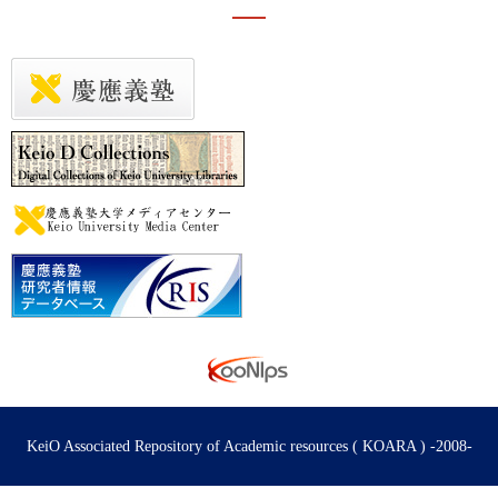
KeiO Associated Repository of Academic resources ( KOARA ) -2008-