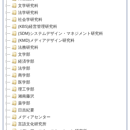
文学研究科
法学研究科
社会学研究科
(KBS)経営管理研究科
(SDM)システムデザイン・マネジメント研究科
(KMD)メディアデザイン研究科
法務研究科
文学部
経済学部
法学部
商学部
医学部
理工学部
湘南藤沢
薬学部
日吉紀要
メディアセンター
言語文化研究所