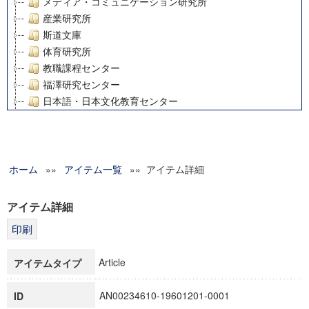
メディア・コミュニケーション研究所
産業研究所
斯道文庫
体育研究所
教職課程センター
福澤研究センター
日本語・日本文化教育センター
アート・センター
外国語教育研究センター
デジタルメディア・コンテンツ統合研究センター
ホーム
»»
グローバルリサーチインスティテュート
アイテム一覧
»» アイテム詳細
塾内助成報告書
科学研究費補助金研究成果報告書
アイテム詳細
21世紀COEプログラム
慶應義塾大学グローバルCOEプログラム市民社会ガバナンス
慶應義塾大学グローバルCOEプログラム論理と感性の先端的
Article
アイテムタイプ
博士課程教育リーディングプログラム「超成熟社会発展のサ
学術雑誌掲載論文等(8)
AN00234610-19601201-0001
ID
その他