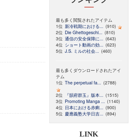
最も多く閲覧されたアイテム
1位
新冷戦期における...
(910)
2位
Die Ghettogeschi...
(810)
3位
通信の安全保障に...
(643)
4位
ショート動画の効...
(623)
5位
J.S. ミルの社会...
(460)
最も多くダウンロードされたアイ
テム
1位
The perpetual fa...
(2788)
2位
『韻府群玉』版本...
(1515)
3位
Promoting Manga ...
(1140)
4位
日本における赤痢...
(900)
5位
慶應義塾大学日吉...
(894)
LINK