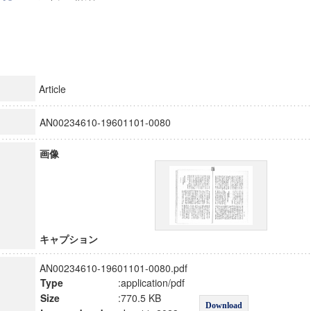
Article
AN00234610-19601101-0080
画像
キャプション
AN00234610-19601101-0080.pdf
Type
:application/pdf
Size
:770.5 KB
Download