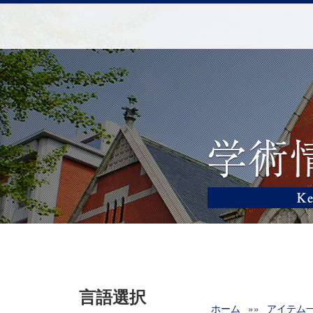
言語選択
ホーム
»»
アイテム