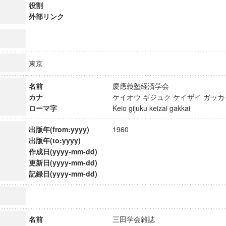
役割
外部リンク
東京
名前
慶應義塾経済学会
カナ
ケイオウ ギジュク ケイザイ ガ
ローマ字
Keio gijuku keizai gakkai
出版年(from:yyyy)
1960
出版年(to:yyyy)
作成日(yyyy-mm-dd)
更新日(yyyy-mm-dd)
ンス教育研究センター
記録日(yyyy-mm-dd)
端的教育研究拠点
のサイエンス」
名前
三田学会雑誌