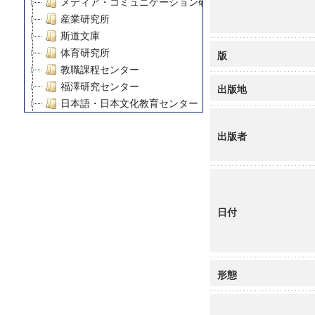
メディア・コミュニケーション研究所
産業研究所
斯道文庫
体育研究所
版
教職課程センター
福澤研究センター
出版地
日本語・日本文化教育センター
アート・センター
出版者
外国語教育研究センター
デジタルメディア・コンテンツ統合研究センター
グローバルリサーチインスティテュート
塾内助成報告書
科学研究費補助金研究成果報告書
日付
21世紀COEプログラム
慶應義塾大学グローバルCOEプログラム市民社会ガバナ
慶應義塾大学グローバルCOEプログラム論理と感性の先
博士課程教育リーディングプログラム「超成熟社会発展
形態
学術雑誌掲載論文等(8)
その他