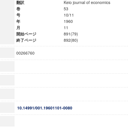
翻訳
Keio journal of economics
巻
53
号
10/11
年
1960
月
11
開始ページ
891(79)
終了ページ
892(80)
00266760
10.14991/001.19601101-0080