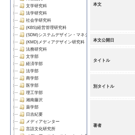
本文
文学研究科
法学研究科
社会学研究科
(KBS)経営管理研究科
(SDM)システムデザイン・マネジメント研究科
本文公開日
(KMD)メディアデザイン研究科
法務研究科
文学部
タイトル
経済学部
法学部
商学部
医学部
別タイトル
理工学部
湘南藤沢
薬学部
日吉紀要
メディアセンター
著者
言語文化研究所