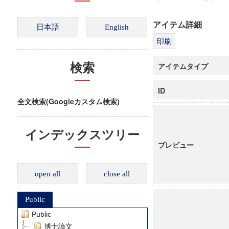
アイテム詳細
アイテムタイプ
検索
ID
全文検索(Googleカスタム検索)
インデックスツリー
プレビュー
open all
close all
Public
Public
博士論文