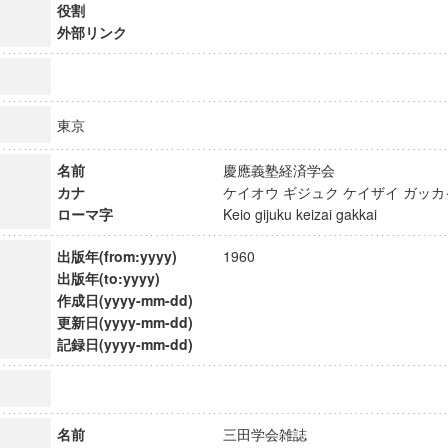
役割
外部リンク
東京
名前
慶應義塾経済学会
カナ
ケイオウ ギジュク ケイザイ ガ
ローマ字
Keio gijuku keizai gakkai
出版年(from:yyyy)
1960
出版年(to:yyyy)
作成日(yyyy-mm-dd)
更新日(yyyy-mm-dd)
ンス教育研究センター
記録日(yyyy-mm-dd)
端的教育研究拠点
のサイエンス」
名前
三田学会雑誌