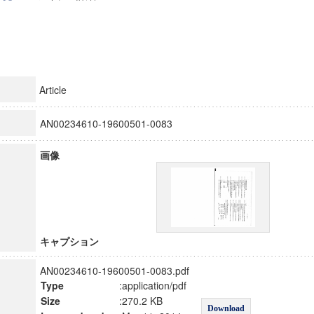
Article
AN00234610-19600501-0083
画像
キャプション
AN00234610-19600501-0083.pdf
Type
:application/pdf
Size
:270.2 KB
Download