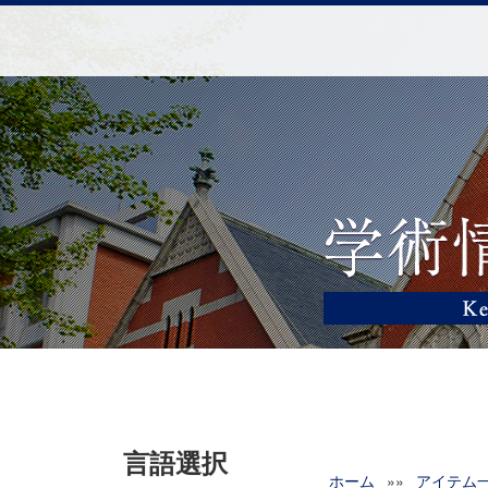
言語選択
ホーム
»»
アイテム