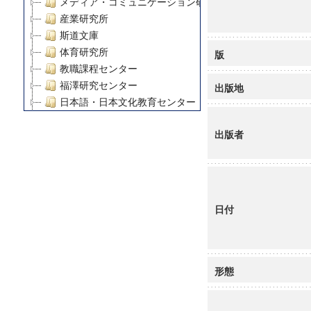
メディア・コミュニケーション研究所
産業研究所
斯道文庫
体育研究所
版
教職課程センター
福澤研究センター
出版地
日本語・日本文化教育センター
アート・センター
出版者
外国語教育研究センター
デジタルメディア・コンテンツ統合研究センター
グローバルリサーチインスティテュート
塾内助成報告書
科学研究費補助金研究成果報告書
日付
21世紀COEプログラム
慶應義塾大学グローバルCOEプログラム市民社会ガバナ
慶應義塾大学グローバルCOEプログラム論理と感性の先
博士課程教育リーディングプログラム「超成熟社会発展
形態
学術雑誌掲載論文等(8)
その他