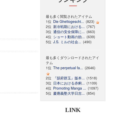
最も多く閲覧されたアイテム
1位
Die Ghettogeschi...
(823)
2位
新冷戦期における...
(767)
3位
通信の安全保障に...
(663)
4位
ショート動画の効...
(639)
5位
J.S. ミルの社会...
(490)
最も多くダウンロードされたアイ
テム
1位
The perpetual fa...
(2646)
2位
『韻府群玉』版本...
(1518)
3位
日本における赤痢...
(1109)
4位
Promoting Manga ...
(1097)
5位
慶應義塾大学日吉...
(854)
LINK