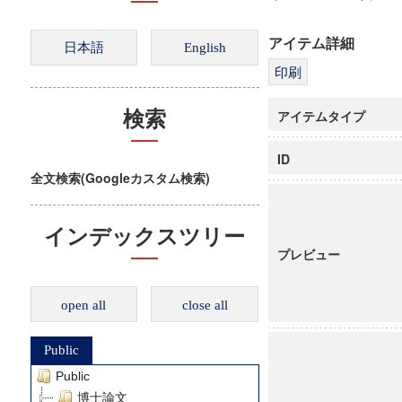
アイテム詳細
アイテムタイプ
検索
ID
全文検索(Googleカスタム検索)
インデックスツリー
プレビュー
open all
close all
Public
Public
博士論文