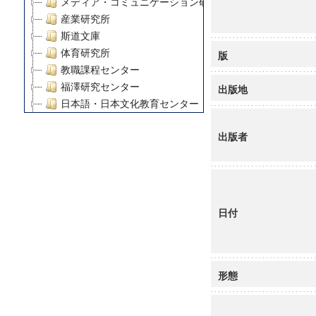
メディア・コミュニケーション研究所
産業研究所
斯道文庫
体育研究所
版
教職課程センター
福澤研究センター
出版地
日本語・日本文化教育センター
アート・センター
出版者
外国語教育研究センター
デジタルメディア・コンテンツ統合研究センター
グローバルリサーチインスティテュート
塾内助成報告書
科学研究費補助金研究成果報告書
日付
21世紀COEプログラム
慶應義塾大学グローバルCOEプログラム市民社会ガバナ
慶應義塾大学グローバルCOEプログラム論理と感性の先
博士課程教育リーディングプログラム「超成熟社会発展
形態
学術雑誌掲載論文等(8)
その他