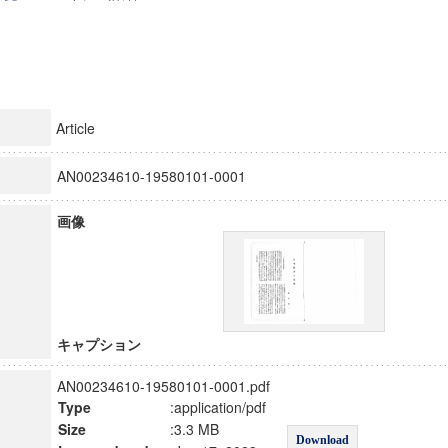
Article
AN00234610-19580101-0001
画像
キャプション
AN00234610-19580101-0001.pdf
Type
:application/pdf
Size
:3.3 MB
Download