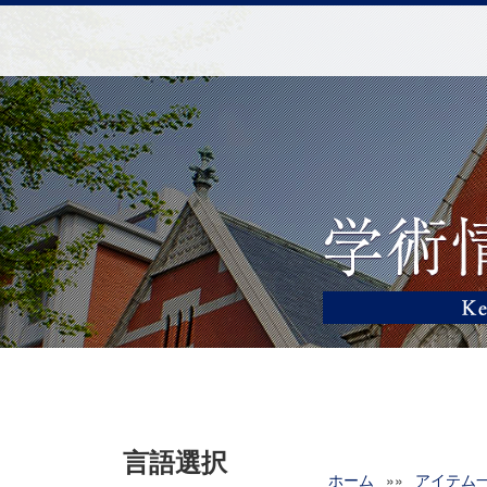
言語選択
ホーム
»»
アイテム