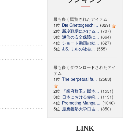
最も多く閲覧されたアイテム
1位
Die Ghettogeschi...
(829)
2位
新冷戦期における...
(707)
3位
通信の安全保障に...
(664)
4位
ショート動画の効...
(627)
5位
J.S. ミルの社会...
(555)
最も多くダウンロードされたアイ
テム
1位
The perpetual fa...
(2583)
2位
『韻府群玉』版本...
(1531)
3位
日本における赤痢...
(1191)
4位
Promoting Manga ...
(1046)
5位
慶應義塾大学日吉...
(850)
LINK