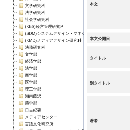
本文
文学研究科
法学研究科
社会学研究科
(KBS)経営管理研究科
(SDM)システムデザイン・マネジメント研究科
本文公開日
(KMD)メディアデザイン研究科
法務研究科
文学部
タイトル
経済学部
法学部
商学部
医学部
別タイトル
理工学部
湘南藤沢
薬学部
日吉紀要
メディアセンター
著者
言語文化研究所