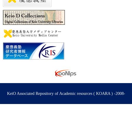
KeiO Associated Repository of Academic resources ( KOARA ) -2008-