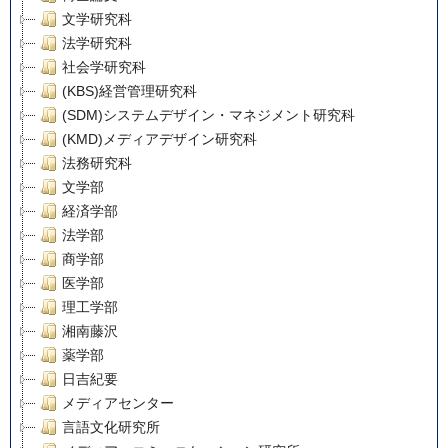
文学研究科
法学研究科
社会学研究科
(KBS)経営管理研究科
(SDM)システムデザイン・マネジメント研究科
(KMD)メディアデザイン研究科
法務研究科
文学部
経済学部
法学部
商学部
医学部
理工学部
湘南藤沢
薬学部
日吉紀要
メディアセンター
言語文化研究所