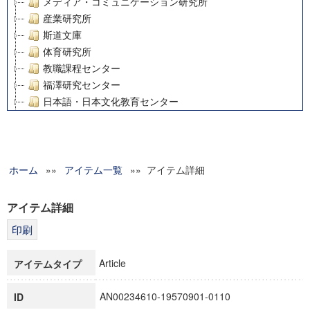
メディア・コミュニケーション研究所
産業研究所
斯道文庫
体育研究所
教職課程センター
福澤研究センター
日本語・日本文化教育センター
アート・センター
外国語教育研究センター
デジタルメディア・コンテンツ統合研究センター
ホーム
»»
グローバルリサーチインスティテュート
アイテム一覧
»» アイテム詳細
塾内助成報告書
科学研究費補助金研究成果報告書
アイテム詳細
21世紀COEプログラム
慶應義塾大学グローバルCOEプログラム市民社会ガバナンス
慶應義塾大学グローバルCOEプログラム論理と感性の先端的
Article
アイテムタイプ
博士課程教育リーディングプログラム「超成熟社会発展のサ
学術雑誌掲載論文等(8)
AN00234610-19570901-0110
ID
その他