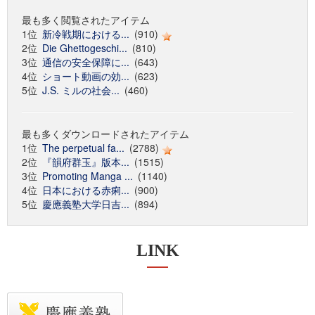
最も多く閲覧されたアイテム
1位
新冷戦期における...
(910)
2位
Die Ghettogeschi...
(810)
3位
通信の安全保障に...
(643)
4位
ショート動画の効...
(623)
5位
J.S. ミルの社会...
(460)
最も多くダウンロードされたアイテム
1位
The perpetual fa...
(2788)
2位
『韻府群玉』版本...
(1515)
3位
Promoting Manga ...
(1140)
4位
日本における赤痢...
(900)
5位
慶應義塾大学日吉...
(894)
LINK