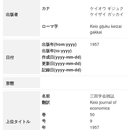
カナ
ケイオウ ギジュク
ケイザイ ガッカイ
出版者
ローマ字
Keio gijuku keizai
gakkai
出版年(from:yyyy)
1957
出版年(to:yyyy)
作成日(yyyy-mm-dd)
日付
更新日(yyyy-mm-dd)
記録日(yyyy-mm-dd)
形態
名前
三田学会雑誌
翻訳
Keio journal of
economics
巻
50
号
9
上位タイトル
年
1957