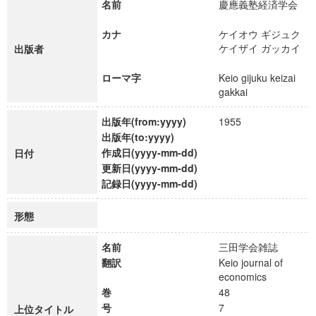
名前
慶應義塾経済学会
カナ
ケイオウ ギジュク
ケイザイ ガッカイ
出版者
ローマ字
Keio gijuku keizai
gakkai
出版年(from:yyyy)
1955
出版年(to:yyyy)
作成日(yyyy-mm-dd)
日付
更新日(yyyy-mm-dd)
記録日(yyyy-mm-dd)
形態
名前
三田学会雑誌
翻訳
Keio journal of
economics
巻
48
号
7
上位タイトル