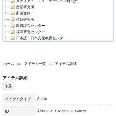
メディア・コミュニケーション研究所
産業研究所
斯道文庫
体育研究所
教職課程センター
福澤研究センター
日本語・日本文化教育センター
アート・センター
外国語教育研究センター
デジタルメディア・コンテンツ統合研究センター
ホーム
»»
グローバルリサーチインスティテュート
アイテム一覧
»» アイテム詳細
塾内助成報告書
科学研究費補助金研究成果報告書
アイテム詳細
21世紀COEプログラム
慶應義塾大学グローバルCOEプログラム市民社会ガバナンス
慶應義塾大学グローバルCOEプログラム論理と感性の先端的
Article
アイテムタイプ
博士課程教育リーディングプログラム「超成熟社会発展のサ
学術雑誌掲載論文等(8)
AN00234610-19550701-0073
ID
その他