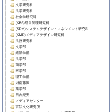
文学研究科
法学研究科
社会学研究科
(KBS)経営管理研究科
(SDM)システムデザイン・マネジメント研究科
(KMD)メディアデザイン研究科
法務研究科
文学部
経済学部
法学部
商学部
医学部
理工学部
湘南藤沢
薬学部
日吉紀要
メディアセンター
言語文化研究所