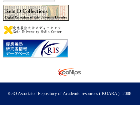
KeiO Associated Repository of Academic resources ( KOARA ) -2008-