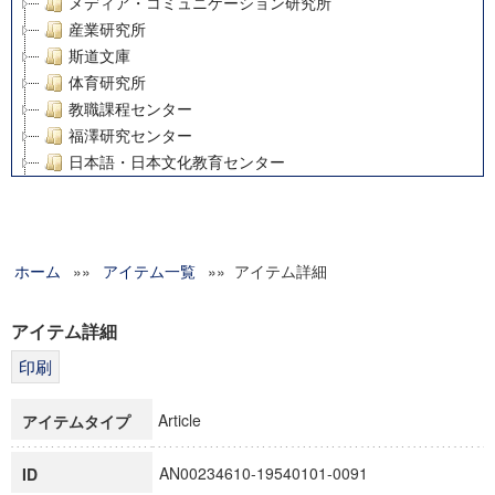
メディア・コミュニケーション研究所
産業研究所
斯道文庫
体育研究所
教職課程センター
福澤研究センター
日本語・日本文化教育センター
アート・センター
外国語教育研究センター
デジタルメディア・コンテンツ統合研究センター
ホーム
»»
グローバルリサーチインスティテュート
アイテム一覧
»» アイテム詳細
塾内助成報告書
科学研究費補助金研究成果報告書
アイテム詳細
21世紀COEプログラム
慶應義塾大学グローバルCOEプログラム市民社会ガバナンス
慶應義塾大学グローバルCOEプログラム論理と感性の先端的
Article
アイテムタイプ
博士課程教育リーディングプログラム「超成熟社会発展のサ
学術雑誌掲載論文等(8)
AN00234610-19540101-0091
ID
その他