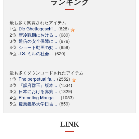
ランキング
最も多く閲覧されたアイテム
1位
Die Ghettogeschi...
(828)
2位
新冷戦期における...
(689)
3位
通信の安全保障に...
(676)
4位
ショート動画の効...
(658)
5位
J.S. ミルの社会...
(620)
最も多くダウンロードされたアイテム
1位
The perpetual fa...
(2552)
2位
『韻府群玉』版本...
(1534)
3位
日本における赤痢...
(1329)
4位
Promoting Manga ...
(1053)
5位
慶應義塾大学日吉...
(859)
LINK