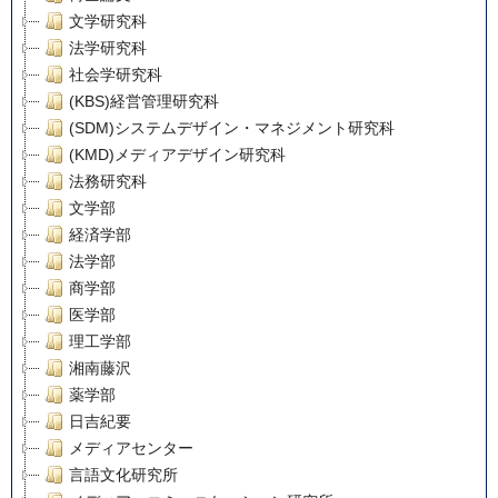
文学研究科
法学研究科
社会学研究科
(KBS)経営管理研究科
(SDM)システムデザイン・マネジメント研究科
(KMD)メディアデザイン研究科
法務研究科
文学部
経済学部
法学部
商学部
医学部
理工学部
湘南藤沢
薬学部
日吉紀要
メディアセンター
言語文化研究所