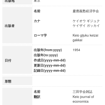
東京
出版地
名前
慶應義塾経済学会
カナ
ケイオウ ギジュク
ケイザイ ガッカイ
出版者
ローマ字
Keio gijuku keizai
gakkai
出版年(from:yyyy)
1954
出版年(to:yyyy)
作成日(yyyy-mm-dd)
日付
更新日(yyyy-mm-dd)
記録日(yyyy-mm-dd)
形態
名前
三田学会雑誌
翻訳
Keio journal of
economics