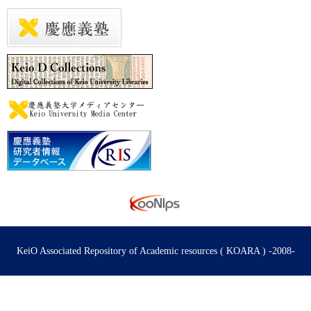
KeiO Associated Repository of Academic resources ( KOARA ) -2008-