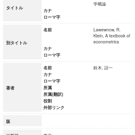
学概論
タイトル
カナ
ローマ字
名前
Lawewncw, R.
Klein, A textbook of
econometrics
別タイトル
カナ
ローマ字
名前
鈴木, 諒一
カナ
ローマ字
所属
著者
所属(翻訳)
役割
外部リンク
版