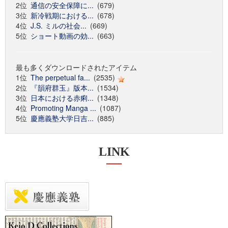
2位
通信の安全保障に...
(679)
3位
新冷戦期における...
(678)
4位
J.S. ミルの社会...
(669)
5位
ショート動画の効...
(663)
最も多くダウンロードされたアイテム
1位
The perpetual fa...
(2535)
2位
『韻府群玉』版本...
(1534)
3位
日本における赤痢...
(1348)
4位
Promoting Manga ...
(1087)
5位
慶應義塾大学日吉...
(885)
LINK