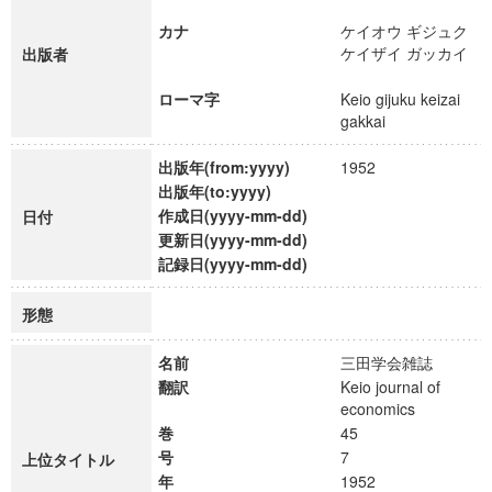
カナ
ケイオウ ギジュク
ケイザイ ガッカイ
出版者
ローマ字
Keio gijuku keizai
gakkai
出版年(from:yyyy)
1952
出版年(to:yyyy)
作成日(yyyy-mm-dd)
日付
更新日(yyyy-mm-dd)
記録日(yyyy-mm-dd)
形態
名前
三田学会雑誌
翻訳
Keio journal of
economics
巻
45
号
7
上位タイトル
年
1952