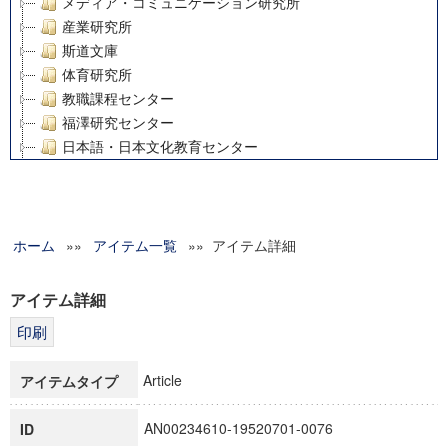
メディア・コミュニケーション研究所
産業研究所
斯道文庫
体育研究所
教職課程センター
福澤研究センター
日本語・日本文化教育センター
アート・センター
外国語教育研究センター
デジタルメディア・コンテンツ統合研究センター
ホーム
»»
グローバルリサーチインスティテュート
アイテム一覧
»» アイテム詳細
塾内助成報告書
科学研究費補助金研究成果報告書
アイテム詳細
21世紀COEプログラム
慶應義塾大学グローバルCOEプログラム市民社会ガバナンス
慶應義塾大学グローバルCOEプログラム論理と感性の先端的
Article
アイテムタイプ
博士課程教育リーディングプログラム「超成熟社会発展のサ
学術雑誌掲載論文等(8)
AN00234610-19520701-0076
ID
その他