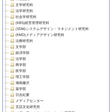
文学研究科
法学研究科
社会学研究科
(KBS)経営管理研究科
(SDM)システムデザイン・マネジメント研究科
(KMD)メディアデザイン研究科
法務研究科
文学部
経済学部
法学部
商学部
医学部
理工学部
湘南藤沢
薬学部
日吉紀要
メディアセンター
言語文化研究所