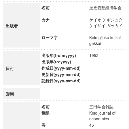
名前
慶應義塾経済学会
カナ
ケイオウ ギジュク
ケイザイ ガッカイ
出版者
ローマ字
Keio gijuku keizai
gakkai
出版年(from:yyyy)
1952
出版年(to:yyyy)
作成日(yyyy-mm-dd)
日付
更新日(yyyy-mm-dd)
記録日(yyyy-mm-dd)
形態
名前
三田学会雑誌
翻訳
Keio journal of
economics
巻
45