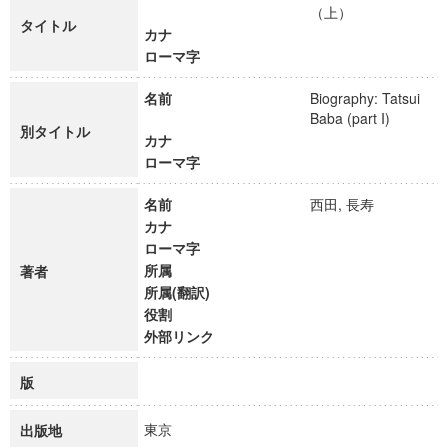
（上）
タイトル
カナ
ローマ字
名前
Biography: Tatsui
Baba (part I)
別タイトル
カナ
ローマ字
名前
西田, 長寿
カナ
ローマ字
所属
著者
所属(翻訳)
役割
外部リンク
版
東京
出版地