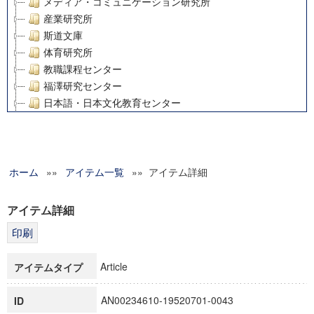
メディア・コミュニケーション研究所
産業研究所
斯道文庫
体育研究所
教職課程センター
福澤研究センター
日本語・日本文化教育センター
アート・センター
外国語教育研究センター
デジタルメディア・コンテンツ統合研究センター
ホーム
»»
グローバルリサーチインスティテュート
アイテム一覧
»» アイテム詳細
塾内助成報告書
科学研究費補助金研究成果報告書
アイテム詳細
21世紀COEプログラム
慶應義塾大学グローバルCOEプログラム市民社会ガバナンス
慶應義塾大学グローバルCOEプログラム論理と感性の先端的
Article
アイテムタイプ
博士課程教育リーディングプログラム「超成熟社会発展のサ
学術雑誌掲載論文等(8)
AN00234610-19520701-0043
ID
その他