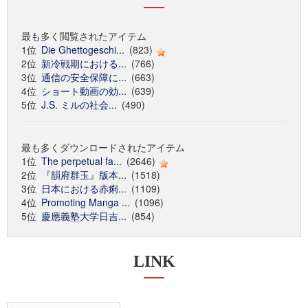
最も多く閲覧されたアイテム
1位
Die Ghettogeschi...
(823)
2位
新冷戦期における...
(766)
3位
通信の安全保障に...
(663)
4位
ショート動画の効...
(639)
5位
J.S. ミルの社会...
(490)
最も多くダウンロードされたアイテム
1位
The perpetual fa...
(2646)
2位
『韻府群玉』版本...
(1518)
3位
日本における赤痢...
(1109)
4位
Promoting Manga ...
(1096)
5位
慶應義塾大学日吉...
(854)
LINK