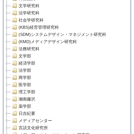
文学研究科
法学研究科
社会学研究科
(KBS)経営管理研究科
(SDM)システムデザイン・マネジメント研究科
(KMD)メディアデザイン研究科
法務研究科
文学部
経済学部
法学部
商学部
医学部
理工学部
湘南藤沢
薬学部
日吉紀要
メディアセンター
言語文化研究所