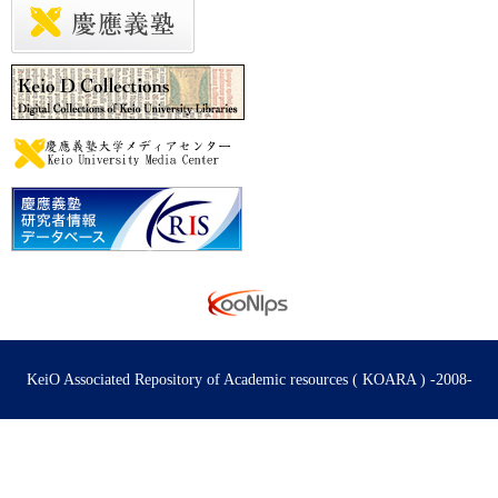
KeiO Associated Repository of Academic resources ( KOARA ) -2008-