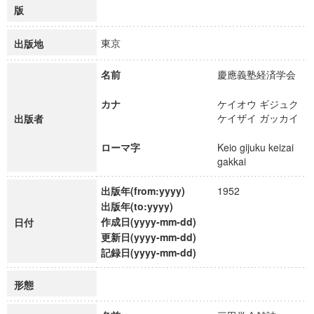
版
東京
出版地
名前
慶應義塾経済学会
カナ
ケイオウ ギジュク
ケイザイ ガッカイ
出版者
ローマ字
Keio gijuku keizai
gakkai
出版年(from:yyyy)
1952
出版年(to:yyyy)
作成日(yyyy-mm-dd)
日付
更新日(yyyy-mm-dd)
記録日(yyyy-mm-dd)
形態