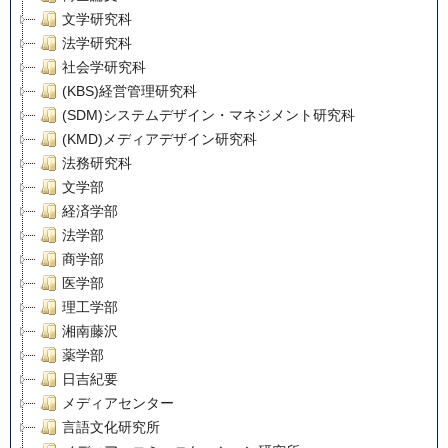
文学研究科
法学研究科
社会学研究科
(KBS)経営管理研究科
(SDM)システムデザイン・マネジメント研究科
(KMD)メディアデザイン研究科
法務研究科
文学部
経済学部
法学部
商学部
医学部
理工学部
湘南藤沢
薬学部
日吉紀要
メディアセンター
言語文化研究所