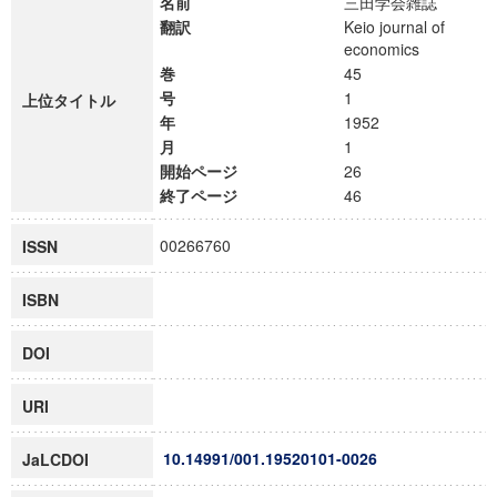
名前
三田学会雑誌
翻訳
Keio journal of
economics
巻
45
号
1
上位タイトル
年
1952
月
1
開始ページ
26
終了ページ
46
00266760
ISSN
ISBN
DOI
URI
10.14991/001.19520101-0026
JaLCDOI