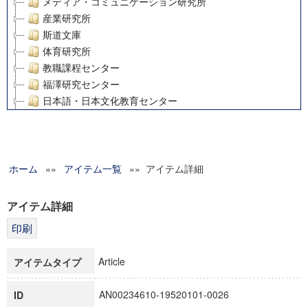
メディア・コミュニケーション研究所
産業研究所
斯道文庫
体育研究所
教職課程センター
福澤研究センター
日本語・日本文化教育センター
アート・センター
外国語教育研究センター
デジタルメディア・コンテンツ統合研究センター
ホーム
»»
グローバルリサーチインスティテュート
アイテム一覧
»» アイテム詳細
塾内助成報告書
科学研究費補助金研究成果報告書
アイテム詳細
21世紀COEプログラム
慶應義塾大学グローバルCOEプログラム市民社会ガバナンス
慶應義塾大学グローバルCOEプログラム論理と感性の先端的
Article
アイテムタイプ
博士課程教育リーディングプログラム「超成熟社会発展のサ
学術雑誌掲載論文等(8)
AN00234610-19520101-0026
ID
その他