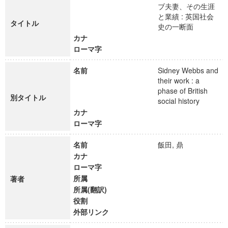
ブ夫妻、その生涯
と業績 : 英国社会
タイトル
史の一断面
カナ
ローマ字
名前
Sidney Webbs and
their work : a
phase of British
別タイトル
social history
カナ
ローマ字
名前
飯田, 鼎
カナ
ローマ字
所属
著者
所属(翻訳)
役割
外部リンク