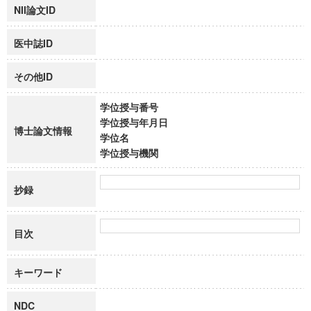
NII論文ID
医中誌ID
その他ID
学位授与番号
学位授与年月日
博士論文情報
学位名
学位授与機関
抄録
目次
キーワード
NDC