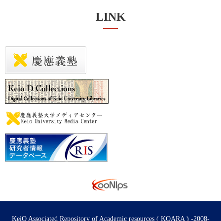
LINK
KeiO Associated Repository of Academic resources ( KOARA ) -2008-