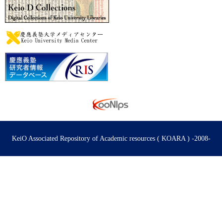
KeiO Associated Repository of Academic resources ( KOARA ) -2008-