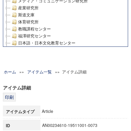
メディア・コミュニケーション研究所
産業研究所
斯道文庫
体育研究所
教職課程センター
福澤研究センター
日本語・日本文化教育センター
アート・センター
外国語教育研究センター
デジタルメディア・コンテンツ統合研究センター
ホーム
»»
グローバルリサーチインスティテュート
アイテム一覧
»» アイテム詳細
塾内助成報告書
科学研究費補助金研究成果報告書
アイテム詳細
21世紀COEプログラム
慶應義塾大学グローバルCOEプログラム市民社会ガバナンス
慶應義塾大学グローバルCOEプログラム論理と感性の先端的
Article
アイテムタイプ
博士課程教育リーディングプログラム「超成熟社会発展のサ
学術雑誌掲載論文等(8)
AN00234610-19511001-0073
ID
その他