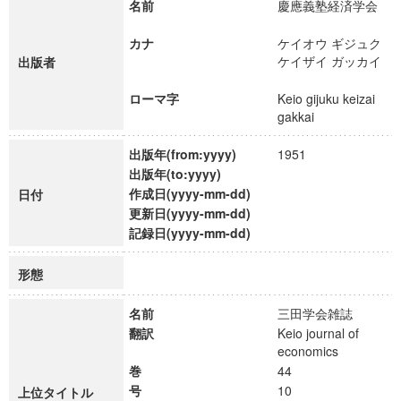
名前
慶應義塾経済学会
カナ
ケイオウ ギジュク
ケイザイ ガッカイ
出版者
ローマ字
Keio gijuku keizai
gakkai
出版年(from:yyyy)
1951
出版年(to:yyyy)
作成日(yyyy-mm-dd)
日付
更新日(yyyy-mm-dd)
記録日(yyyy-mm-dd)
形態
名前
三田学会雑誌
翻訳
Keio journal of
economics
巻
44
号
10
上位タイトル