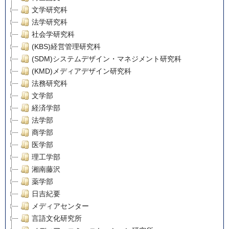
文学研究科
法学研究科
社会学研究科
(KBS)経営管理研究科
(SDM)システムデザイン・マネジメント研究科
(KMD)メディアデザイン研究科
法務研究科
文学部
経済学部
法学部
商学部
医学部
理工学部
湘南藤沢
薬学部
日吉紀要
メディアセンター
言語文化研究所