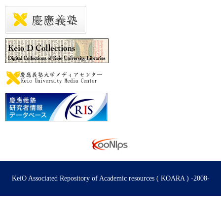
KeiO Associated Repository of Academic resources ( KOARA ) -2008-