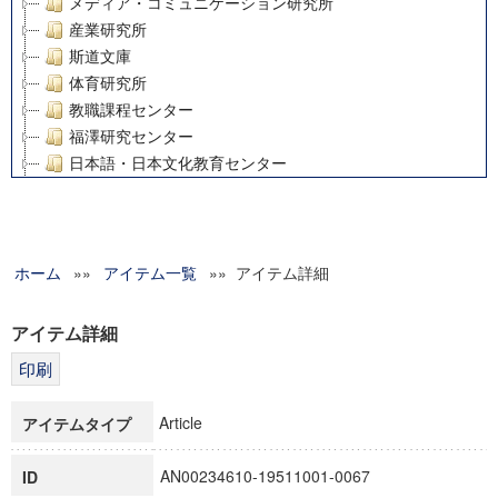
メディア・コミュニケーション研究所
産業研究所
斯道文庫
体育研究所
教職課程センター
福澤研究センター
日本語・日本文化教育センター
アート・センター
外国語教育研究センター
デジタルメディア・コンテンツ統合研究センター
ホーム
»»
グローバルリサーチインスティテュート
アイテム一覧
»» アイテム詳細
塾内助成報告書
科学研究費補助金研究成果報告書
アイテム詳細
21世紀COEプログラム
慶應義塾大学グローバルCOEプログラム市民社会ガバナンス
慶應義塾大学グローバルCOEプログラム論理と感性の先端的
Article
アイテムタイプ
博士課程教育リーディングプログラム「超成熟社会発展のサ
学術雑誌掲載論文等(8)
AN00234610-19511001-0067
ID
その他