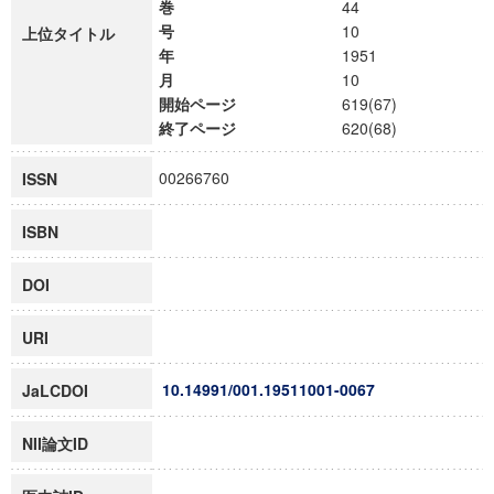
巻
44
号
10
上位タイトル
年
1951
月
10
開始ページ
619(67)
終了ページ
620(68)
00266760
ISSN
ISBN
DOI
URI
10.14991/001.19511001-0067
JaLCDOI
NII論文ID