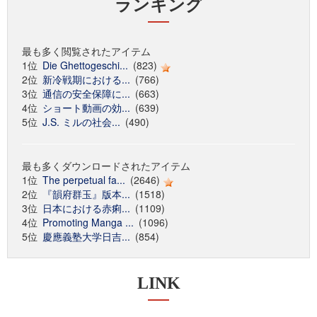
ランキング
最も多く閲覧されたアイテム
1位
Die Ghettogeschi...
(823)
2位
新冷戦期における...
(766)
3位
通信の安全保障に...
(663)
4位
ショート動画の効...
(639)
5位
J.S. ミルの社会...
(490)
最も多くダウンロードされたアイテム
1位
The perpetual fa...
(2646)
2位
『韻府群玉』版本...
(1518)
3位
日本における赤痢...
(1109)
4位
Promoting Manga ...
(1096)
5位
慶應義塾大学日吉...
(854)
LINK