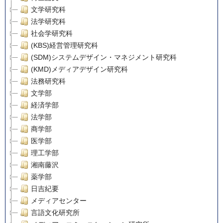
文学研究科
法学研究科
社会学研究科
(KBS)経営管理研究科
(SDM)システムデザイン・マネジメント研究科
(KMD)メディアデザイン研究科
法務研究科
文学部
経済学部
法学部
商学部
医学部
理工学部
湘南藤沢
薬学部
日吉紀要
メディアセンター
言語文化研究所