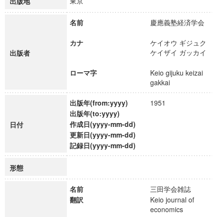
東京
出版地
名前
慶應義塾経済学会
カナ
ケイオウ ギジュク
ケイザイ ガッカイ
出版者
ローマ字
Keio gijuku keizai
gakkai
出版年(from:yyyy)
1951
出版年(to:yyyy)
作成日(yyyy-mm-dd)
日付
更新日(yyyy-mm-dd)
記録日(yyyy-mm-dd)
形態
名前
三田学会雑誌
翻訳
Keio journal of
economics