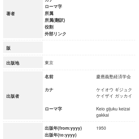
ローマ字
所属
著者
所属(翻訳)
役割
外部リンク
版
東京
出版地
名前
慶應義塾経済学会
カナ
ケイオウ ギジュク
ケイザイ ガッカイ
出版者
ローマ字
Keio gijuku keizai
gakkai
出版年(from:yyyy)
1950
出版年(to:yyyy)