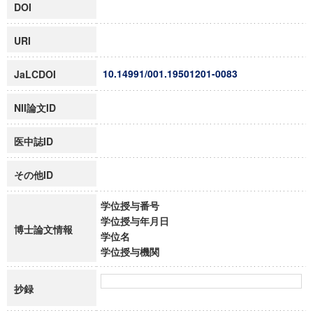
DOI
URI
10.14991/001.19501201-0083
JaLCDOI
NII論文ID
医中誌ID
その他ID
学位授与番号
学位授与年月日
博士論文情報
学位名
学位授与機関
抄録