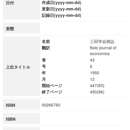
作成日(yyyy-mm-dd)
日付
更新日(yyyy-mm-dd)
記録日(yyyy-mm-dd)
形態
名前
三田学会雑誌
翻訳
Keio journal of
economics
巻
43
号
6
上位タイトル
年
1950
月
12
開始ページ
447(83)
終了ページ
450(86)
00266760
ISSN
ISBN