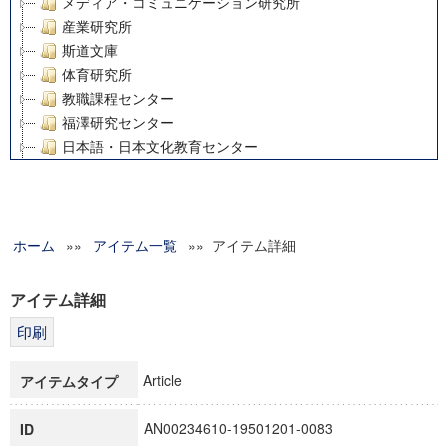
メディア・コミュニケーション研究所
産業研究所
斯道文庫
体育研究所
教職課程センター
福澤研究センター
日本語・日本文化教育センター
アート・センター
外国語教育研究センター
デジタルメディア・コンテンツ統合研究センター
ホーム
»»
グローバルリサーチインスティテュート
アイテム一覧
»» アイテム詳細
塾内助成報告書
科学研究費補助金研究成果報告書
アイテム詳細
21世紀COEプログラム
慶應義塾大学グローバルCOEプログラム市民社会ガバナンス
慶應義塾大学グローバルCOEプログラム論理と感性の先端的
Article
アイテムタイプ
博士課程教育リーディングプログラム「超成熟社会発展のサ
学術雑誌掲載論文等(8)
AN00234610-19501201-0083
ID
その他