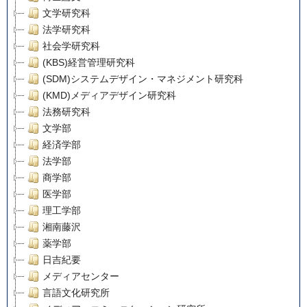
文学研究科
法学研究科
社会学研究科
(KBS)経営管理研究科
(SDM)システムデザイン・マネジメント研究科
(KMD)メディアデザイン研究科
法務研究科
文学部
経済学部
法学部
商学部
医学部
理工学部
湘南藤沢
薬学部
日吉紀要
メディアセンター
言語文化研究所