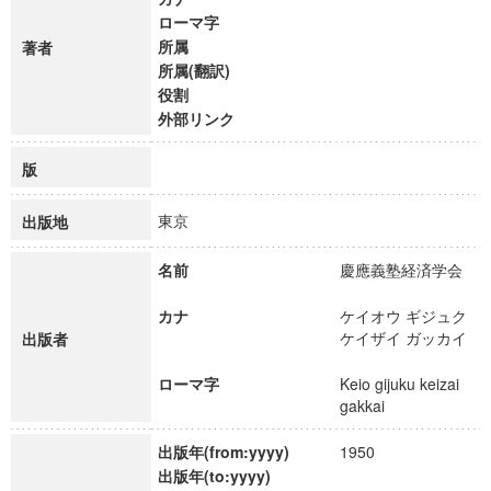
ローマ字
所属
著者
所属(翻訳)
役割
外部リンク
版
東京
出版地
名前
慶應義塾経済学会
カナ
ケイオウ ギジュク
ケイザイ ガッカイ
出版者
ローマ字
Keio gijuku keizai
gakkai
出版年(from:yyyy)
1950
出版年(to:yyyy)