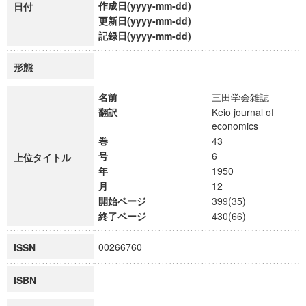
作成日(yyyy-mm-dd)
日付
更新日(yyyy-mm-dd)
記録日(yyyy-mm-dd)
形態
名前
三田学会雑誌
翻訳
Keio journal of
economics
巻
43
号
6
上位タイトル
年
1950
月
12
開始ページ
399(35)
終了ページ
430(66)
00266760
ISSN
ISBN