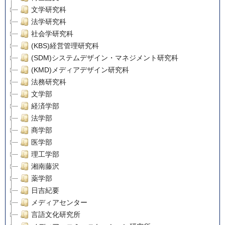
文学研究科
法学研究科
社会学研究科
(KBS)経営管理研究科
(SDM)システムデザイン・マネジメント研究科
(KMD)メディアデザイン研究科
法務研究科
文学部
経済学部
法学部
商学部
医学部
理工学部
湘南藤沢
薬学部
日吉紀要
メディアセンター
言語文化研究所