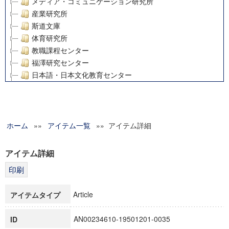
メディア・コミュニケーション研究所
産業研究所
斯道文庫
体育研究所
教職課程センター
福澤研究センター
日本語・日本文化教育センター
アート・センター
外国語教育研究センター
デジタルメディア・コンテンツ統合研究センター
ホーム
»»
グローバルリサーチインスティテュート
アイテム一覧
»» アイテム詳細
塾内助成報告書
科学研究費補助金研究成果報告書
アイテム詳細
21世紀COEプログラム
慶應義塾大学グローバルCOEプログラム市民社会ガバナンス
慶應義塾大学グローバルCOEプログラム論理と感性の先端的
Article
アイテムタイプ
博士課程教育リーディングプログラム「超成熟社会発展のサ
学術雑誌掲載論文等(8)
AN00234610-19501201-0035
ID
その他