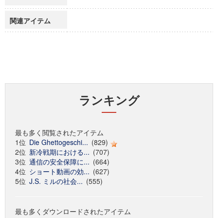
関連アイテム
ランキング
最も多く閲覧されたアイテム
1位
Die Ghettogeschi...
(829)
2位
新冷戦期における...
(707)
3位
通信の安全保障に...
(664)
4位
ショート動画の効...
(627)
5位
J.S. ミルの社会...
(555)
最も多くダウンロードされたアイテム