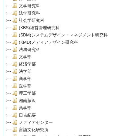
文学研究科
法学研究科
社会学研究科
(KBS)経営管理研究科
(SDM)システムデザイン・マネジメント研究科
(KMD)メディアデザイン研究科
法務研究科
文学部
経済学部
法学部
商学部
医学部
理工学部
湘南藤沢
薬学部
日吉紀要
メディアセンター
言語文化研究所