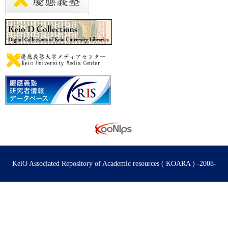
KeiO Associated Repository of Academic resources ( KOARA ) -2008-