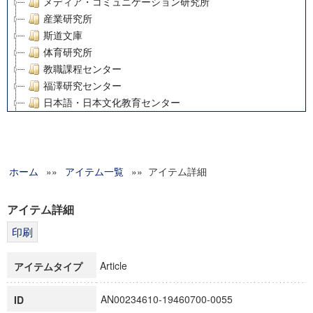
メディア・コミュニケーション研究所
産業研究所
斯道文庫
体育研究所
教職課程センター
福澤研究センター
日本語・日本文化教育センター
アート・センター
外国語教育研究センター
デジタルメディア・コンテンツ統合研究センター
ホーム
»»
グローバルリサーチインスティテュート
アイテム一覧
»» アイテム詳細
塾内助成報告書
科学研究費補助金研究成果報告書
アイテム詳細
21世紀COEプログラム
慶應義塾大学グローバルCOEプログラム市民社会ガバナンス
慶應義塾大学グローバルCOEプログラム論理と感性の先端的
Article
アイテムタイプ
博士課程教育リーディングプログラム「超成熟社会発展のサ
学術雑誌掲載論文等(8)
AN00234610-19460700-0055
ID
その他