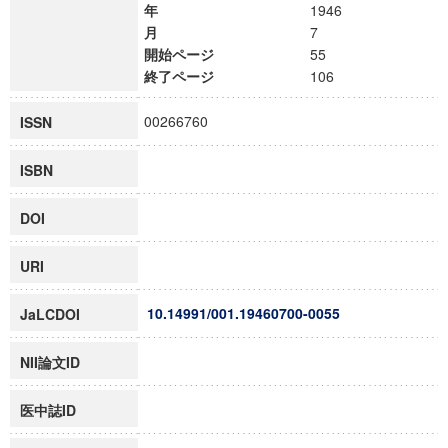
年
1946
月
7
開始ページ
55
終了ページ
106
00266760
ISSN
ISBN
DOI
URI
10.14991/001.19460700-0055
JaLCDOI
NII論文ID
医中誌ID