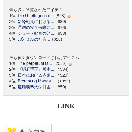
最も多く閲覧されたアイテム
1位
Die Ghettogeschi...
(828)
2位
新冷戦期における...
(689)
3位
通信の安全保障に...
(676)
4位
ショート動画の効...
(658)
5位
J.S. ミルの社会...
(620)
最も多くダウンロードされたアイテム
1位
The perpetual fa...
(2552)
2位
『韻府群玉』版本...
(1534)
3位
日本における赤痢...
(1329)
4位
Promoting Manga ...
(1053)
5位
慶應義塾大学日吉...
(859)
LINK