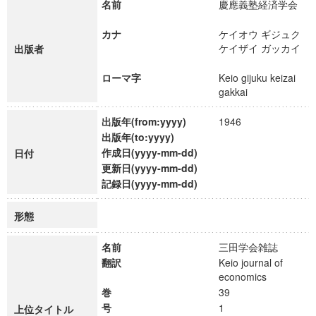
名前
慶應義塾経済学会
カナ
ケイオウ ギジュク
ケイザイ ガッカイ
出版者
ローマ字
Keio gijuku keizai
gakkai
出版年(from:yyyy)
1946
出版年(to:yyyy)
作成日(yyyy-mm-dd)
日付
更新日(yyyy-mm-dd)
記録日(yyyy-mm-dd)
形態
名前
三田学会雑誌
翻訳
Keio journal of
economics
巻
39
号
1
上位タイトル