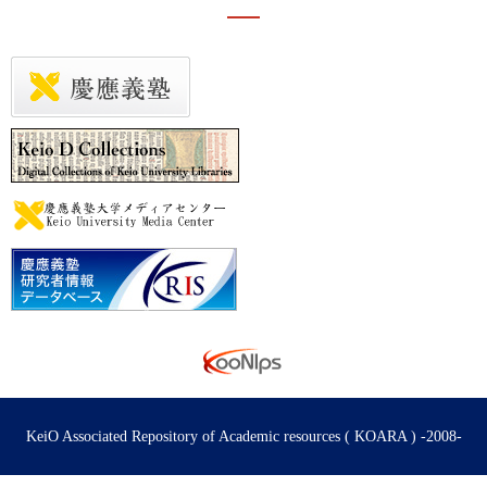
KeiO Associated Repository of Academic resources ( KOARA ) -2008-