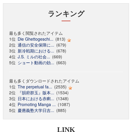
ランキング
最も多く閲覧されたアイテム
1位
Die Ghettogeschi...
(813)
2位
通信の安全保障に...
(679)
3位
新冷戦期における...
(678)
4位
J.S. ミルの社会...
(669)
5位
ショート動画の効...
(663)
最も多くダウンロードされたアイテム
1位
The perpetual fa...
(2535)
2位
『韻府群玉』版本...
(1534)
3位
日本における赤痢...
(1348)
4位
Promoting Manga ...
(1087)
5位
慶應義塾大学日吉...
(885)
LINK