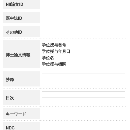
NII論文ID
医中誌ID
その他ID
学位授与番号
学位授与年月日
博士論文情報
学位名
学位授与機関
抄録
目次
キーワード
NDC