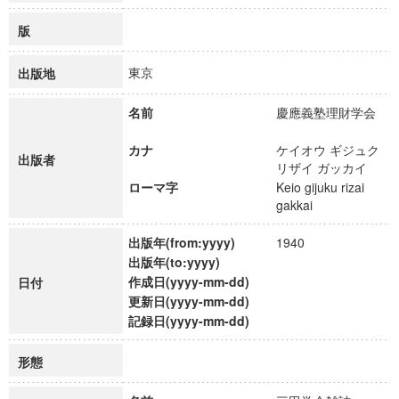
版
東京
出版地
名前
慶應義塾理財学会
カナ
ケイオウ ギジュク
出版者
リザイ ガッカイ
ローマ字
Keio gijuku rizai
gakkai
出版年(from:yyyy)
1940
出版年(to:yyyy)
作成日(yyyy-mm-dd)
日付
更新日(yyyy-mm-dd)
記録日(yyyy-mm-dd)
形態