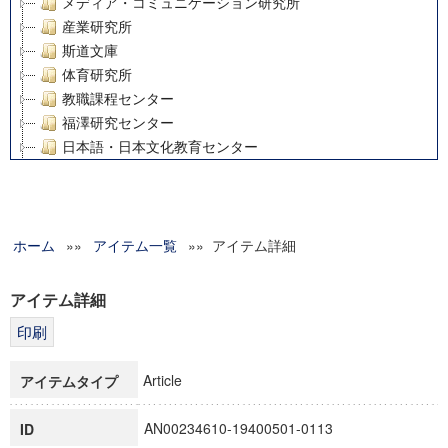
メディア・コミュニケーション研究所
産業研究所
斯道文庫
体育研究所
教職課程センター
福澤研究センター
日本語・日本文化教育センター
アート・センター
外国語教育研究センター
デジタルメディア・コンテンツ統合研究センター
ホーム
»»
グローバルリサーチインスティテュート
アイテム一覧
»» アイテム詳細
塾内助成報告書
科学研究費補助金研究成果報告書
アイテム詳細
21世紀COEプログラム
慶應義塾大学グローバルCOEプログラム市民社会ガバナンス
慶應義塾大学グローバルCOEプログラム論理と感性の先端的
Article
アイテムタイプ
博士課程教育リーディングプログラム「超成熟社会発展のサ
学術雑誌掲載論文等(8)
AN00234610-19400501-0113
ID
その他