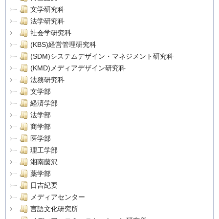
文学研究科
法学研究科
社会学研究科
(KBS)経営管理研究科
(SDM)システムデザイン・マネジメント研究科
(KMD)メディアデザイン研究科
法務研究科
文学部
経済学部
法学部
商学部
医学部
理工学部
湘南藤沢
薬学部
日吉紀要
メディアセンター
言語文化研究所