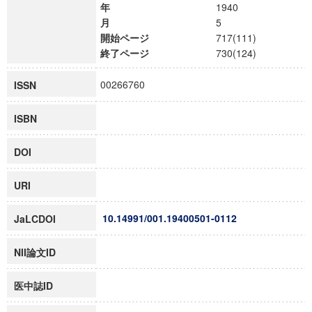
年
1940
月
5
開始ページ
717(111)
終了ページ
730(124)
00266760
ISSN
ISBN
DOI
URI
10.14991/001.19400501-0112
JaLCDOI
NII論文ID
医中誌ID