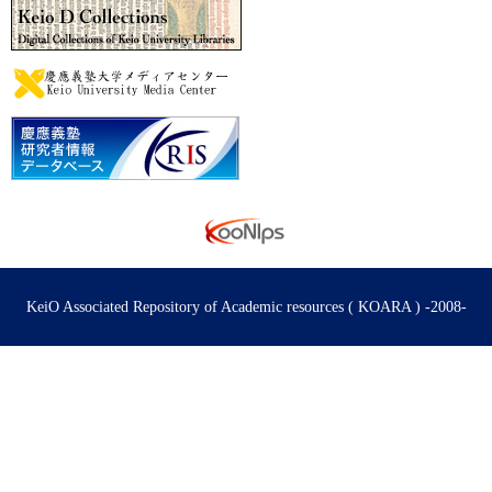
KeiO Associated Repository of Academic resources ( KOARA ) -2008-