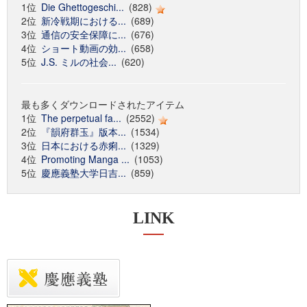
1位
Die Ghettogeschi...
(828)
2位
新冷戦期における...
(689)
3位
通信の安全保障に...
(676)
4位
ショート動画の効...
(658)
5位
J.S. ミルの社会...
(620)
最も多くダウンロードされたアイテム
1位
The perpetual fa...
(2552)
2位
『韻府群玉』版本...
(1534)
3位
日本における赤痢...
(1329)
4位
Promoting Manga ...
(1053)
5位
慶應義塾大学日吉...
(859)
LINK