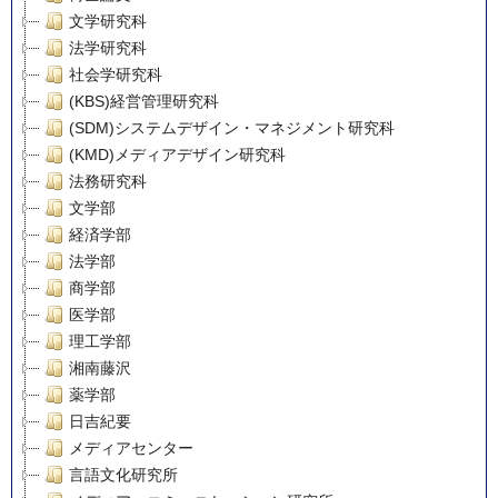
文学研究科
法学研究科
社会学研究科
(KBS)経営管理研究科
(SDM)システムデザイン・マネジメント研究科
(KMD)メディアデザイン研究科
法務研究科
文学部
経済学部
法学部
商学部
医学部
理工学部
湘南藤沢
薬学部
日吉紀要
メディアセンター
言語文化研究所