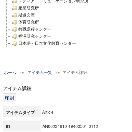
メディア・コミュニケーション研究所
産業研究所
斯道文庫
体育研究所
教職課程センター
福澤研究センター
日本語・日本文化教育センター
アート・センター
外国語教育研究センター
デジタルメディア・コンテンツ統合研究センター
ホーム
»»
グローバルリサーチインスティテュート
アイテム一覧
»» アイテム詳細
塾内助成報告書
科学研究費補助金研究成果報告書
アイテム詳細
21世紀COEプログラム
慶應義塾大学グローバルCOEプログラム市民社会ガバナンス
慶應義塾大学グローバルCOEプログラム論理と感性の先端的
Article
アイテムタイプ
博士課程教育リーディングプログラム「超成熟社会発展のサ
学術雑誌掲載論文等(8)
AN00234610-19400501-0112
ID
その他