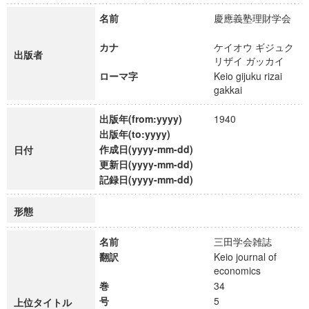
名前
慶應義塾理財学会
カナ
ケイオウ ギジュク
出版者
リザイ ガッカイ
ローマ字
Keio gijuku rizai
gakkai
出版年(from:yyyy)
1940
出版年(to:yyyy)
作成日(yyyy-mm-dd)
日付
更新日(yyyy-mm-dd)
記録日(yyyy-mm-dd)
形態
名前
三田学会雑誌
翻訳
Keio journal of
economics
巻
34
号
5
上位タイトル