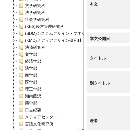
本文
文学研究科
法学研究科
社会学研究科
(KBS)経営管理研究科
(SDM)システムデザイン・マネジメント研究科
本文公開日
(KMD)メディアデザイン研究科
法務研究科
文学部
タイトル
経済学部
法学部
商学部
医学部
別タイトル
理工学部
湘南藤沢
薬学部
日吉紀要
メディアセンター
著者
言語文化研究所