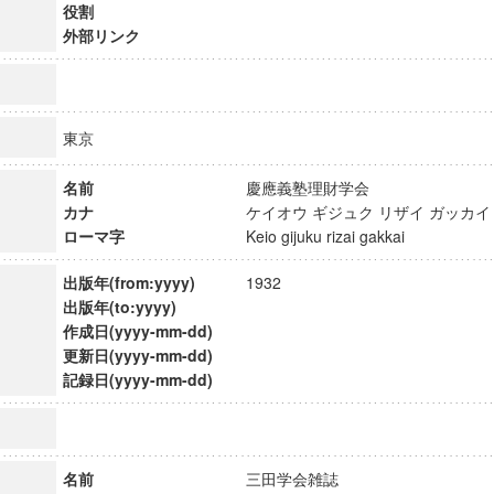
役割
外部リンク
東京
名前
慶應義塾理財学会
カナ
ケイオウ ギジュク リザイ ガッ
ローマ字
Keio gijuku rizai gakkai
出版年(from:yyyy)
1932
出版年(to:yyyy)
作成日(yyyy-mm-dd)
更新日(yyyy-mm-dd)
ンス教育研究センター
記録日(yyyy-mm-dd)
端的教育研究拠点
のサイエンス」
名前
三田学会雑誌