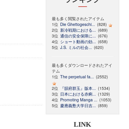
最も多く閲覧されたアイテム
1位
Die Ghettogeschi...
(828)
2位
新冷戦期における...
(689)
3位
通信の安全保障に...
(676)
4位
ショート動画の効...
(658)
5位
J.S. ミルの社会...
(620)
最も多くダウンロードされたアイ
テム
1位
The perpetual fa...
(2552)
2位
『韻府群玉』版本...
(1534)
3位
日本における赤痢...
(1329)
4位
Promoting Manga ...
(1053)
5位
慶應義塾大学日吉...
(859)
LINK