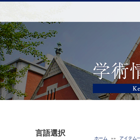
言語選択
ホーム
»»
アイテム