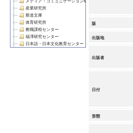
メディア・コミュニケーション研究所
産業研究所
斯道文庫
体育研究所
版
教職課程センター
福澤研究センター
出版地
日本語・日本文化教育センター
アート・センター
出版者
外国語教育研究センター
デジタルメディア・コンテンツ統合研究センター
グローバルリサーチインスティテュート
塾内助成報告書
科学研究費補助金研究成果報告書
日付
21世紀COEプログラム
慶應義塾大学グローバルCOEプログラム市民社会ガバナ
慶應義塾大学グローバルCOEプログラム論理と感性の先
博士課程教育リーディングプログラム「超成熟社会発展
形態
学術雑誌掲載論文等(8)
その他