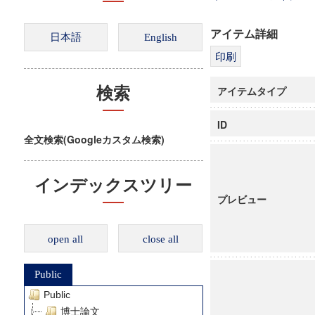
アイテム詳細
アイテムタイプ
検索
ID
全文検索(Googleカスタム検索)
インデックスツリー
プレビュー
open all
close all
Public
Public
博士論文