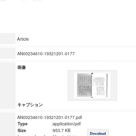
Article
AN00234610-19321201-0177
画像
キャプション
AN00234610-19321201-0177.pdf
Type
:application/pdf
Size
:953.7 KB
Download