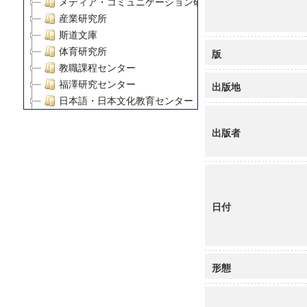
メディア・コミュニケーション研究所
産業研究所
斯道文庫
体育研究所
版
教職課程センター
福澤研究センター
出版地
日本語・日本文化教育センター
アート・センター
出版者
外国語教育研究センター
デジタルメディア・コンテンツ統合研究センター
グローバルリサーチインスティテュート
塾内助成報告書
科学研究費補助金研究成果報告書
日付
21世紀COEプログラム
慶應義塾大学グローバルCOEプログラム市民社会ガバナ
慶應義塾大学グローバルCOEプログラム論理と感性の先
博士課程教育リーディングプログラム「超成熟社会発展
形態
学術雑誌掲載論文等(8)
その他