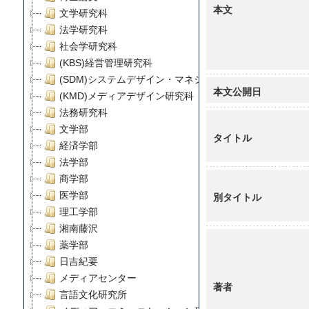
本文
文学研究科
法学研究科
社会学研究科
(KBS)経営管理研究科
(SDM)システムデザイン・マネジメント研究科
本文公開日
(KMD)メディアデザイン研究科
法務研究科
文学部
タイトル
経済学部
法学部
商学部
医学部
別タイトル
理工学部
湘南藤沢
薬学部
日吉紀要
メディアセンター
著者
言語文化研究所