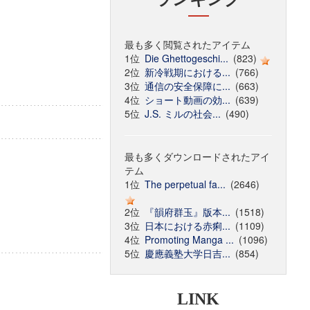
最も多く閲覧されたアイテム
1位
Die Ghettogeschi...
(823)
2位
新冷戦期における...
(766)
3位
通信の安全保障に...
(663)
4位
ショート動画の効...
(639)
5位
J.S. ミルの社会...
(490)
最も多くダウンロードされたアイ
テム
1位
The perpetual fa...
(2646)
2位
『韻府群玉』版本...
(1518)
3位
日本における赤痢...
(1109)
4位
Promoting Manga ...
(1096)
5位
慶應義塾大学日吉...
(854)
LINK