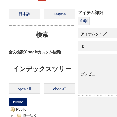
アイテム詳細
アイテムタイプ
検索
ID
全文検索(Googleカスタム検索)
インデックスツリー
プレビュー
open all
close all
Public
Public
博士論文