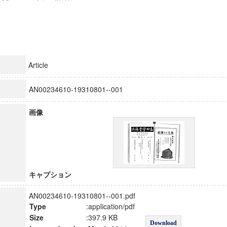
Article
AN00234610-19310801--001
画像
キャプション
AN00234610-19310801--001.pdf
Type
:application/pdf
Size
:397.9 KB
Download