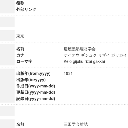
役割
外部リンク
東京
名前
慶應義塾理財学会
カナ
ケイオウ ギジュク リザイ ガッ
ローマ字
Keio gijuku rizai gakkai
出版年(from:yyyy)
1931
出版年(to:yyyy)
作成日(yyyy-mm-dd)
更新日(yyyy-mm-dd)
ンス教育研究センター
記録日(yyyy-mm-dd)
端的教育研究拠点
のサイエンス」
名前
三田学会雑誌