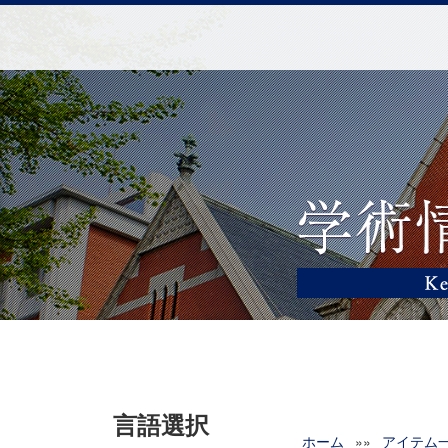
言語選択
ホーム
»»
アイテム