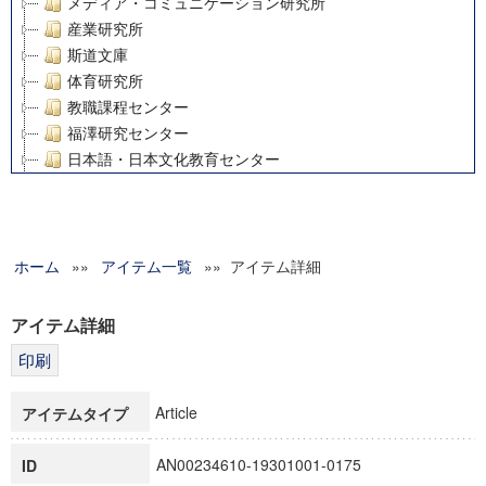
メディア・コミュニケーション研究所
産業研究所
斯道文庫
体育研究所
教職課程センター
福澤研究センター
日本語・日本文化教育センター
アート・センター
外国語教育研究センター
デジタルメディア・コンテンツ統合研究センター
ホーム
»»
グローバルリサーチインスティテュート
アイテム一覧
»» アイテム詳細
塾内助成報告書
科学研究費補助金研究成果報告書
アイテム詳細
21世紀COEプログラム
慶應義塾大学グローバルCOEプログラム市民社会ガバナンス
慶應義塾大学グローバルCOEプログラム論理と感性の先端的
Article
アイテムタイプ
博士課程教育リーディングプログラム「超成熟社会発展のサ
学術雑誌掲載論文等(8)
AN00234610-19301001-0175
ID
その他