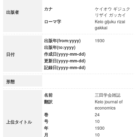
カナ
ケイオウ ギジュク
出版者
リザイ ガッカイ
ローマ字
Keio gijuku rizai
gakkai
出版年(from:yyyy)
1930
出版年(to:yyyy)
作成日(yyyy-mm-dd)
日付
更新日(yyyy-mm-dd)
記録日(yyyy-mm-dd)
形態
名前
三田学会雑誌
翻訳
Keio journal of
economics
巻
24
号
10
上位タイトル
年
1930
月
10