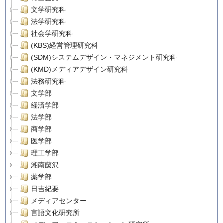
文学研究科
法学研究科
社会学研究科
(KBS)経営管理研究科
(SDM)システムデザイン・マネジメント研究科
(KMD)メディアデザイン研究科
法務研究科
文学部
経済学部
法学部
商学部
医学部
理工学部
湘南藤沢
薬学部
日吉紀要
メディアセンター
言語文化研究所