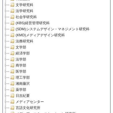
文学研究科
法学研究科
社会学研究科
(KBS)経営管理研究科
(SDM)システムデザイン・マネジメント研究科
(KMD)メディアデザイン研究科
法務研究科
文学部
経済学部
法学部
商学部
医学部
理工学部
湘南藤沢
薬学部
日吉紀要
メディアセンター
言語文化研究所