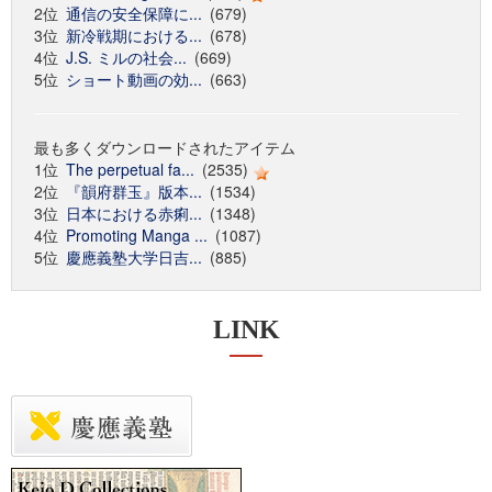
2位
通信の安全保障に...
(679)
3位
新冷戦期における...
(678)
4位
J.S. ミルの社会...
(669)
5位
ショート動画の効...
(663)
最も多くダウンロードされたアイテム
1位
The perpetual fa...
(2535)
2位
『韻府群玉』版本...
(1534)
3位
日本における赤痢...
(1348)
4位
Promoting Manga ...
(1087)
5位
慶應義塾大学日吉...
(885)
LINK