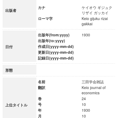
カナ
ケイオウ ギジュク
出版者
リザイ ガッカイ
ローマ字
Keio gijuku rizai
gakkai
出版年(from:yyyy)
1930
出版年(to:yyyy)
作成日(yyyy-mm-dd)
日付
更新日(yyyy-mm-dd)
記録日(yyyy-mm-dd)
形態
名前
三田学会雑誌
翻訳
Keio journal of
economics
巻
24
号
10
上位タイトル
年
1930
月
10