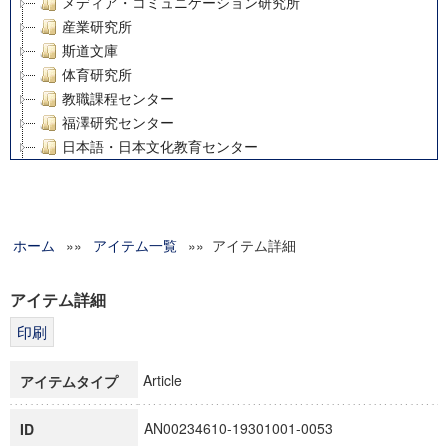
メディア・コミュニケーション研究所
産業研究所
斯道文庫
体育研究所
教職課程センター
福澤研究センター
日本語・日本文化教育センター
アート・センター
外国語教育研究センター
デジタルメディア・コンテンツ統合研究センター
ホーム
»»
グローバルリサーチインスティテュート
アイテム一覧
»» アイテム詳細
塾内助成報告書
科学研究費補助金研究成果報告書
アイテム詳細
21世紀COEプログラム
慶應義塾大学グローバルCOEプログラム市民社会ガバナンス
慶應義塾大学グローバルCOEプログラム論理と感性の先端的
Article
アイテムタイプ
博士課程教育リーディングプログラム「超成熟社会発展のサ
学術雑誌掲載論文等(8)
AN00234610-19301001-0053
ID
その他