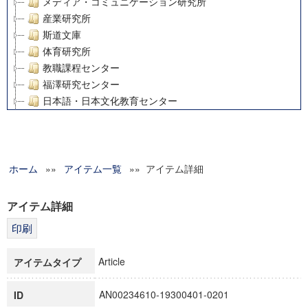
メディア・コミュニケーション研究所
産業研究所
斯道文庫
体育研究所
教職課程センター
福澤研究センター
日本語・日本文化教育センター
アート・センター
外国語教育研究センター
デジタルメディア・コンテンツ統合研究センター
ホーム
»»
グローバルリサーチインスティテュート
アイテム一覧
»» アイテム詳細
塾内助成報告書
科学研究費補助金研究成果報告書
アイテム詳細
21世紀COEプログラム
慶應義塾大学グローバルCOEプログラム市民社会ガバナンス
慶應義塾大学グローバルCOEプログラム論理と感性の先端的
Article
アイテムタイプ
博士課程教育リーディングプログラム「超成熟社会発展のサ
学術雑誌掲載論文等(8)
AN00234610-19300401-0201
ID
その他