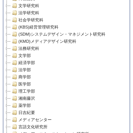
文学研究科
法学研究科
社会学研究科
(KBS)経営管理研究科
(SDM)システムデザイン・マネジメント研究科
(KMD)メディアデザイン研究科
法務研究科
文学部
経済学部
法学部
商学部
医学部
理工学部
湘南藤沢
薬学部
日吉紀要
メディアセンター
言語文化研究所