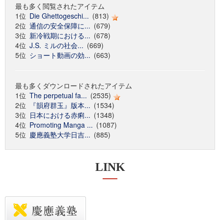
最も多く閲覧されたアイテム
1位
Die Ghettogeschi...
(813)
2位
通信の安全保障に...
(679)
3位
新冷戦期における...
(678)
4位
J.S. ミルの社会...
(669)
5位
ショート動画の効...
(663)
最も多くダウンロードされたアイテム
1位
The perpetual fa...
(2535)
2位
『韻府群玉』版本...
(1534)
3位
日本における赤痢...
(1348)
4位
Promoting Manga ...
(1087)
5位
慶應義塾大学日吉...
(885)
LINK