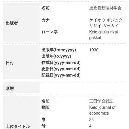
名前
慶應義塾理財学会
カナ
ケイオウ ギジュク
出版者
リザイ ガッカイ
ローマ字
Keio gijuku rizai
gakkai
出版年(from:yyyy)
1930
出版年(to:yyyy)
作成日(yyyy-mm-dd)
日付
更新日(yyyy-mm-dd)
記録日(yyyy-mm-dd)
形態
名前
三田学会雑誌
翻訳
Keio journal of
economics
巻
24
号
4
上位タイトル