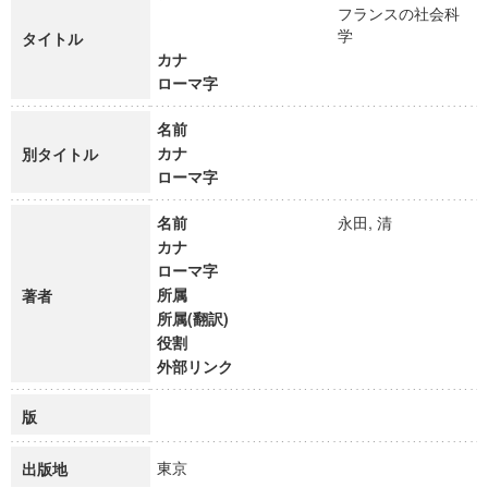
フランスの社会科
学
タイトル
カナ
ローマ字
名前
カナ
別タイトル
ローマ字
名前
永田, 清
カナ
ローマ字
所属
著者
所属(翻訳)
役割
外部リンク
版
東京
出版地