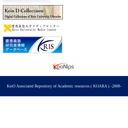
KeiO Associated Repository of Academic resources ( KOARA ) -2008-