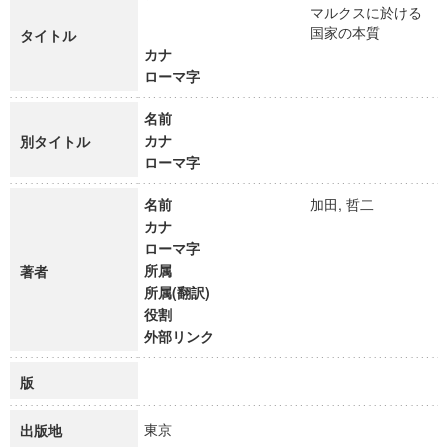
マルクスに於ける
国家の本質
タイトル
カナ
ローマ字
名前
カナ
別タイトル
ローマ字
名前
加田, 哲二
カナ
ローマ字
所属
著者
所属(翻訳)
役割
外部リンク
版
東京
出版地