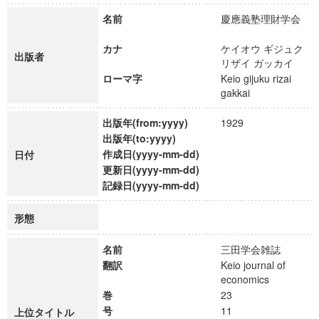
名前
慶應義塾理財学会
カナ
ケイオウ ギジュク
出版者
リザイ ガッカイ
ローマ字
Keio gijuku rizai
gakkai
出版年(from:yyyy)
1929
出版年(to:yyyy)
作成日(yyyy-mm-dd)
日付
更新日(yyyy-mm-dd)
記録日(yyyy-mm-dd)
形態
名前
三田学会雑誌
翻訳
Keio journal of
economics
巻
23
号
11
上位タイトル