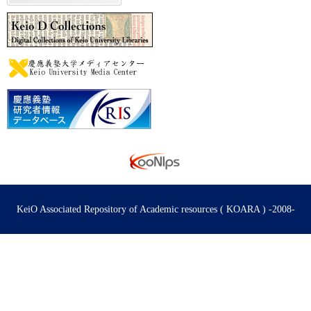
KeiO Associated Repository of Academic resources ( KOARA ) -2008-