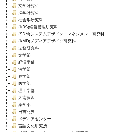
文学研究科
法学研究科
社会学研究科
(KBS)経営管理研究科
(SDM)システムデザイン・マネジメント研究科
(KMD)メディアデザイン研究科
法務研究科
文学部
経済学部
法学部
商学部
医学部
理工学部
湘南藤沢
薬学部
日吉紀要
メディアセンター
言語文化研究所