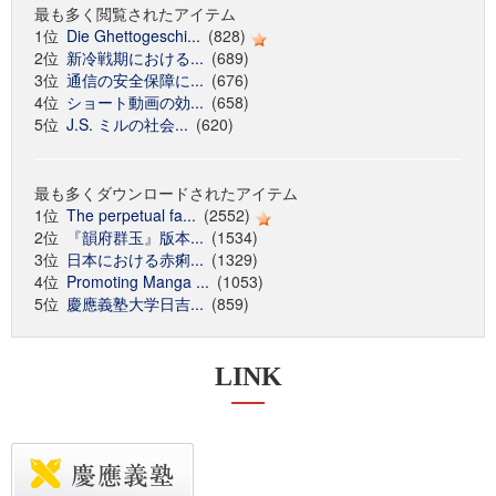
最も多く閲覧されたアイテム
1位
Die Ghettogeschi...
(828)
2位
新冷戦期における...
(689)
3位
通信の安全保障に...
(676)
4位
ショート動画の効...
(658)
5位
J.S. ミルの社会...
(620)
最も多くダウンロードされたアイテム
1位
The perpetual fa...
(2552)
2位
『韻府群玉』版本...
(1534)
3位
日本における赤痢...
(1329)
4位
Promoting Manga ...
(1053)
5位
慶應義塾大学日吉...
(859)
LINK