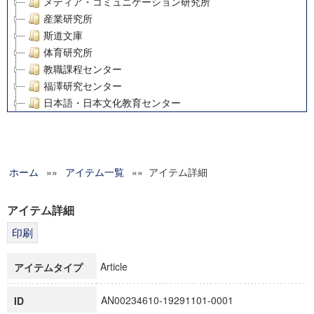
メディア・コミュニケーション研究所
産業研究所
斯道文庫
体育研究所
教職課程センター
福澤研究センター
日本語・日本文化教育センター
アート・センター
外国語教育研究センター
デジタルメディア・コンテンツ統合研究センター
ホーム
»»
グローバルリサーチインスティテュート
アイテム一覧
»» アイテム詳細
塾内助成報告書
科学研究費補助金研究成果報告書
アイテム詳細
21世紀COEプログラム
慶應義塾大学グローバルCOEプログラム市民社会ガバナンス
慶應義塾大学グローバルCOEプログラム論理と感性の先端的
Article
アイテムタイプ
博士課程教育リーディングプログラム「超成熟社会発展のサ
学術雑誌掲載論文等(8)
AN00234610-19291101-0001
ID
その他