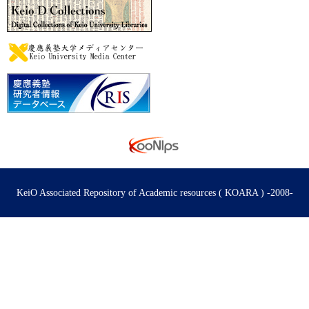
KeiO Associated Repository of Academic resources ( KOARA ) -2008-