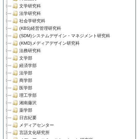
文学研究科
法学研究科
社会学研究科
(KBS)経営管理研究科
(SDM)システムデザイン・マネジメント研究科
(KMD)メディアデザイン研究科
法務研究科
文学部
経済学部
法学部
商学部
医学部
理工学部
湘南藤沢
薬学部
日吉紀要
メディアセンター
言語文化研究所