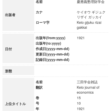
名前
慶應義塾理財学会
カナ
ケイオウ ギジュク
出版者
リザイ ガッカイ
ローマ字
Keio gijuku rizai
gakkai
出版年(from:yyyy)
1921
出版年(to:yyyy)
作成日(yyyy-mm-dd)
日付
更新日(yyyy-mm-dd)
記録日(yyyy-mm-dd)
形態
名前
三田学会雑誌
翻訳
Keio journal of
economics
巻
15
号
10
上位タイトル
年
1921