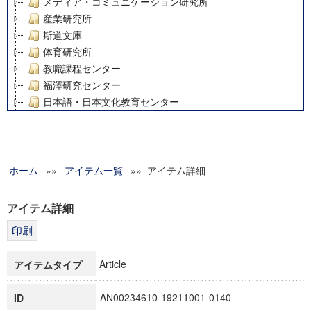
メディア・コミュニケーション研究所
産業研究所
斯道文庫
体育研究所
教職課程センター
福澤研究センター
日本語・日本文化教育センター
アート・センター
外国語教育研究センター
デジタルメディア・コンテンツ統合研究センター
ホーム
»»
グローバルリサーチインスティテュート
アイテム一覧
»» アイテム詳細
塾内助成報告書
科学研究費補助金研究成果報告書
アイテム詳細
21世紀COEプログラム
慶應義塾大学グローバルCOEプログラム市民社会ガバナンス
慶應義塾大学グローバルCOEプログラム論理と感性の先端的
Article
アイテムタイプ
博士課程教育リーディングプログラム「超成熟社会発展のサ
学術雑誌掲載論文等(8)
AN00234610-19211001-0140
ID
その他