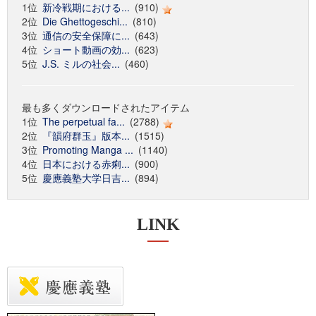
1位
新冷戦期における...
(910)
2位
Die Ghettogeschi...
(810)
3位
通信の安全保障に...
(643)
4位
ショート動画の効...
(623)
5位
J.S. ミルの社会...
(460)
最も多くダウンロードされたアイテム
1位
The perpetual fa...
(2788)
2位
『韻府群玉』版本...
(1515)
3位
Promoting Manga ...
(1140)
4位
日本における赤痢...
(900)
5位
慶應義塾大学日吉...
(894)
LINK