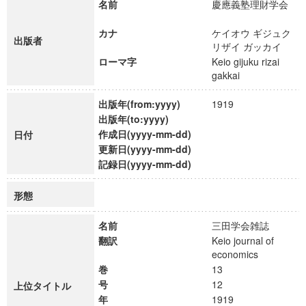
名前
慶應義塾理財学会
カナ
ケイオウ ギジュク
出版者
リザイ ガッカイ
ローマ字
Keio gijuku rizai
gakkai
出版年(from:yyyy)
1919
出版年(to:yyyy)
作成日(yyyy-mm-dd)
日付
更新日(yyyy-mm-dd)
記録日(yyyy-mm-dd)
形態
名前
三田学会雑誌
翻訳
Keio journal of
economics
巻
13
号
12
上位タイトル
年
1919