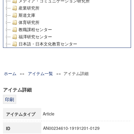
メディア・コミュニケーション研究所
産業研究所
斯道文庫
体育研究所
教職課程センター
福澤研究センター
日本語・日本文化教育センター
アート・センター
外国語教育研究センター
デジタルメディア・コンテンツ統合研究センター
ホーム
»»
グローバルリサーチインスティテュート
アイテム一覧
»» アイテム詳細
塾内助成報告書
科学研究費補助金研究成果報告書
アイテム詳細
21世紀COEプログラム
慶應義塾大学グローバルCOEプログラム市民社会ガバナンス
慶應義塾大学グローバルCOEプログラム論理と感性の先端的
Article
アイテムタイプ
博士課程教育リーディングプログラム「超成熟社会発展のサ
学術雑誌掲載論文等(8)
AN00234610-19191201-0129
ID
その他