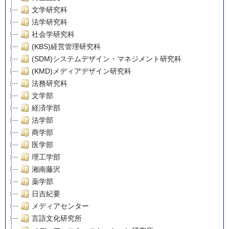
文学研究科
法学研究科
社会学研究科
(KBS)経営管理研究科
(SDM)システムデザイン・マネジメント研究科
(KMD)メディアデザイン研究科
法務研究科
文学部
経済学部
法学部
商学部
医学部
理工学部
湘南藤沢
薬学部
日吉紀要
メディアセンター
言語文化研究所