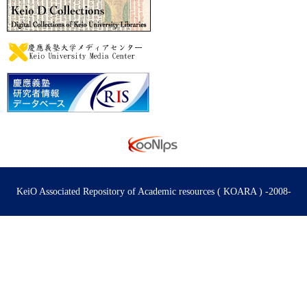
KeiO Associated Repository of Academic resources ( KOARA ) -2008-