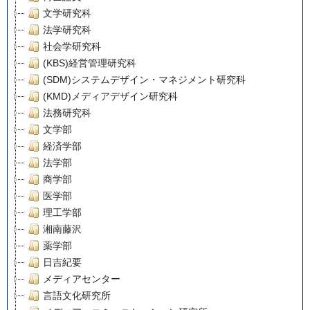
文学研究科
法学研究科
社会学研究科
(KBS)経営管理研究科
(SDM)システムデザイン・マネジメント研究科
(KMD)メディアデザイン研究科
法務研究科
文学部
経済学部
法学部
商学部
医学部
理工学部
湘南藤沢
薬学部
日吉紀要
メディアセンター
言語文化研究所