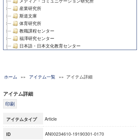
メディア・コミュニケーション研究所
産業研究所
斯道文庫
体育研究所
教職課程センター
福澤研究センター
日本語・日本文化教育センター
アート・センター
外国語教育研究センター
デジタルメディア・コンテンツ統合研究センター
ホーム
»»
グローバルリサーチインスティテュート
アイテム一覧
»» アイテム詳細
塾内助成報告書
科学研究費補助金研究成果報告書
アイテム詳細
21世紀COEプログラム
慶應義塾大学グローバルCOEプログラム市民社会ガバナンス
慶應義塾大学グローバルCOEプログラム論理と感性の先端的
Article
アイテムタイプ
博士課程教育リーディングプログラム「超成熟社会発展のサ
学術雑誌掲載論文等(8)
AN00234610-19190301-0170
ID
その他