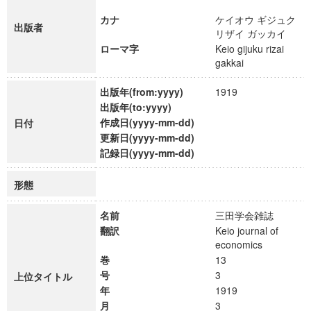
カナ
ケイオウ ギジュク
出版者
リザイ ガッカイ
ローマ字
Keio gijuku rizai
gakkai
出版年(from:yyyy)
1919
出版年(to:yyyy)
作成日(yyyy-mm-dd)
日付
更新日(yyyy-mm-dd)
記録日(yyyy-mm-dd)
形態
名前
三田学会雑誌
翻訳
Keio journal of
economics
巻
13
号
3
上位タイトル
年
1919
月
3