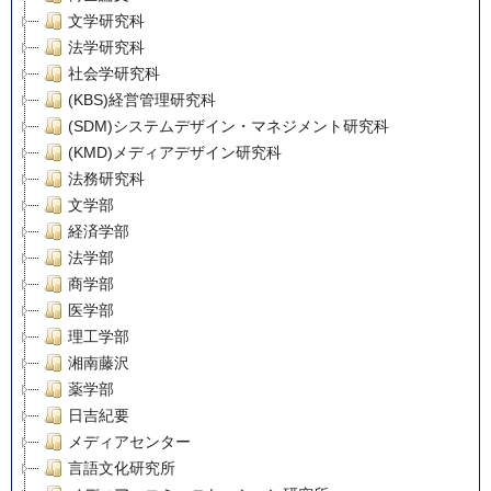
文学研究科
法学研究科
社会学研究科
(KBS)経営管理研究科
(SDM)システムデザイン・マネジメント研究科
(KMD)メディアデザイン研究科
法務研究科
文学部
経済学部
法学部
商学部
医学部
理工学部
湘南藤沢
薬学部
日吉紀要
メディアセンター
言語文化研究所