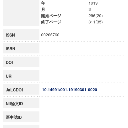
年
1919
月
3
開始ページ
296(20)
終了ページ
311(35)
00266760
ISSN
ISBN
DOI
URI
10.14991/001.19190301-0020
JaLCDOI
NII論文ID
医中誌ID