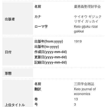
名前
慶應義塾理財学会
カナ
ケイオウ ギジュク
出版者
リザイ ガッカイ
ローマ字
Keio gijuku rizai
gakkai
出版年(from:yyyy)
1919
出版年(to:yyyy)
作成日(yyyy-mm-dd)
日付
更新日(yyyy-mm-dd)
記録日(yyyy-mm-dd)
形態
名前
三田学会雑誌
翻訳
Keio journal of
economics
巻
13
号
3
上位タイトル