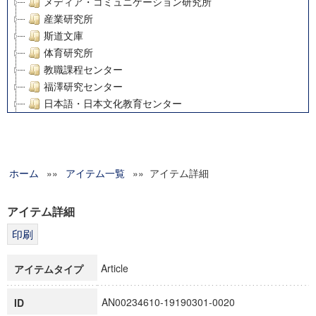
メディア・コミュニケーション研究所
産業研究所
斯道文庫
体育研究所
教職課程センター
福澤研究センター
日本語・日本文化教育センター
アート・センター
外国語教育研究センター
デジタルメディア・コンテンツ統合研究センター
ホーム
»»
グローバルリサーチインスティテュート
アイテム一覧
»» アイテム詳細
塾内助成報告書
科学研究費補助金研究成果報告書
アイテム詳細
21世紀COEプログラム
慶應義塾大学グローバルCOEプログラム市民社会ガバナンス
慶應義塾大学グローバルCOEプログラム論理と感性の先端的
Article
アイテムタイプ
博士課程教育リーディングプログラム「超成熟社会発展のサ
学術雑誌掲載論文等(8)
AN00234610-19190301-0020
ID
その他