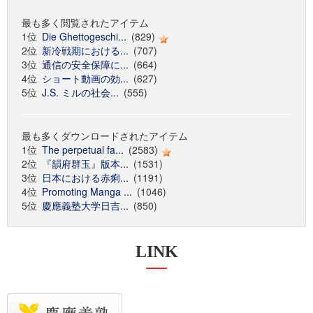
最も多く閲覧されたアイテム
1位
Die Ghettogeschi...
(829)
2位
新冷戦期における...
(707)
3位
通信の安全保障に...
(664)
4位
ショート動画の効...
(627)
5位
J.S. ミルの社会...
(555)
最も多くダウンロードされたアイテム
1位
The perpetual fa...
(2583)
2位
『韻府群玉』版本...
(1531)
3位
日本における赤痢...
(1191)
4位
Promoting Manga ...
(1046)
5位
慶應義塾大学日吉...
(850)
LINK