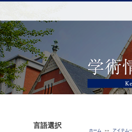
言語選択
ホーム
»»
アイテム