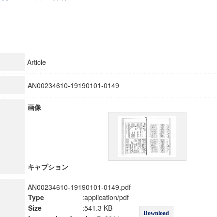
Article
AN00234610-19190101-0149
画像
キャプション
AN00234610-19190101-0149.pdf
Type
:application/pdf
Size
:541.3 KB
Download