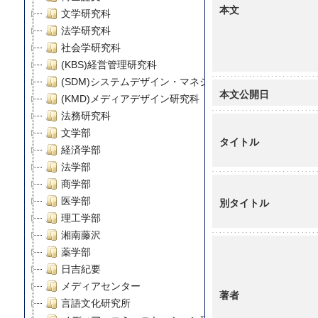
本文
文学研究科
法学研究科
社会学研究科
(KBS)経営管理研究科
(SDM)システムデザイン・マネジメント研究科
本文公開日
(KMD)メディアデザイン研究科
法務研究科
文学部
タイトル
経済学部
法学部
商学部
医学部
別タイトル
理工学部
湘南藤沢
薬学部
日吉紀要
メディアセンター
著者
言語文化研究所