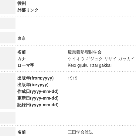
役割
外部リンク
東京
名前
慶應義塾理財学会
カナ
ケイオウ ギジュク リザイ ガッ
ローマ字
Keio gijuku rizai gakkai
出版年(from:yyyy)
1919
出版年(to:yyyy)
作成日(yyyy-mm-dd)
更新日(yyyy-mm-dd)
ンス教育研究センター
記録日(yyyy-mm-dd)
端的教育研究拠点
のサイエンス」
名前
三田学会雑誌