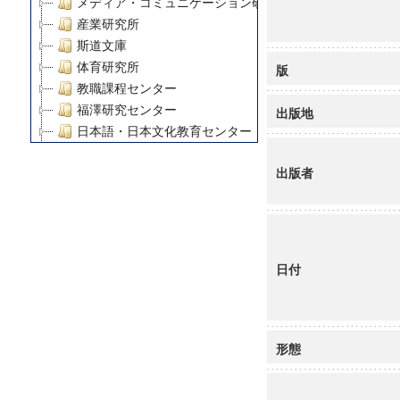
メディア・コミュニケーション研究所
産業研究所
斯道文庫
体育研究所
版
教職課程センター
福澤研究センター
出版地
日本語・日本文化教育センター
アート・センター
出版者
外国語教育研究センター
デジタルメディア・コンテンツ統合研究センター
グローバルリサーチインスティテュート
塾内助成報告書
科学研究費補助金研究成果報告書
日付
21世紀COEプログラム
慶應義塾大学グローバルCOEプログラム市民社会ガバナ
慶應義塾大学グローバルCOEプログラム論理と感性の先
博士課程教育リーディングプログラム「超成熟社会発展
形態
学術雑誌掲載論文等(8)
その他