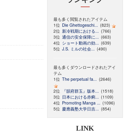
最も多く閲覧されたアイテム
1位
Die Ghettogeschi...
(823)
2位
新冷戦期における...
(766)
3位
通信の安全保障に...
(663)
4位
ショート動画の効...
(639)
5位
J.S. ミルの社会...
(490)
最も多くダウンロードされたアイ
テム
1位
The perpetual fa...
(2646)
2位
『韻府群玉』版本...
(1518)
3位
日本における赤痢...
(1109)
4位
Promoting Manga ...
(1096)
5位
慶應義塾大学日吉...
(854)
LINK