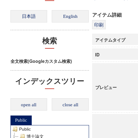
アイテム詳細
アイテムタイプ
検索
ID
全文検索(Googleカスタム検索)
インデックスツリー
プレビュー
open all
close all
Public
Public
博士論文