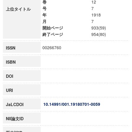
巻
12
号
7
上位タイトル
年
1918
月
7
開始ページ
933(59)
終了ページ
954(80)
00266760
ISSN
ISBN
DOI
URI
10.14991/001.19180701-0059
JaLCDOI
NII論文ID