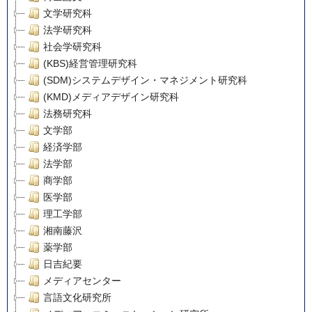
文学研究科
法学研究科
社会学研究科
(KBS)経営管理研究科
(SDM)システムデザイン・マネジメント研究科
(KMD)メディアデザイン研究科
法務研究科
文学部
経済学部
法学部
商学部
医学部
理工学部
湘南藤沢
薬学部
日吉紀要
メディアセンター
言語文化研究所