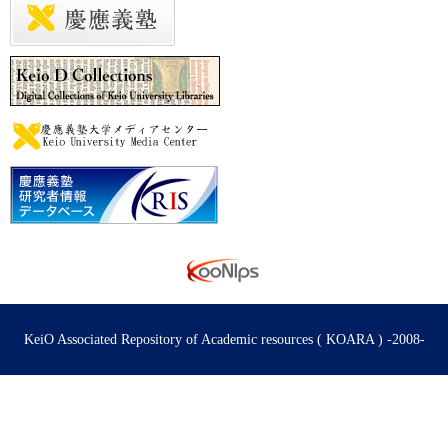
KeiO Associated Repository of Academic resources ( KOARA ) -2008-