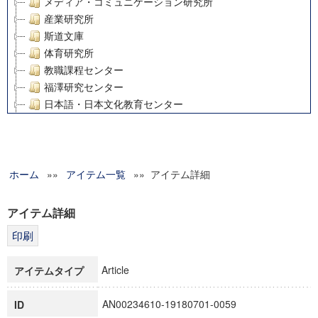
メディア・コミュニケーション研究所
産業研究所
斯道文庫
体育研究所
教職課程センター
福澤研究センター
日本語・日本文化教育センター
アート・センター
外国語教育研究センター
デジタルメディア・コンテンツ統合研究センター
ホーム
»»
グローバルリサーチインスティテュート
アイテム一覧
»» アイテム詳細
塾内助成報告書
科学研究費補助金研究成果報告書
アイテム詳細
21世紀COEプログラム
慶應義塾大学グローバルCOEプログラム市民社会ガバナンス
慶應義塾大学グローバルCOEプログラム論理と感性の先端的
Article
アイテムタイプ
博士課程教育リーディングプログラム「超成熟社会発展のサ
学術雑誌掲載論文等(8)
AN00234610-19180701-0059
ID
その他