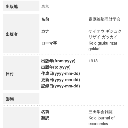
東京
出版地
名前
慶應義塾理財学会
カナ
ケイオウ ギジュク
出版者
リザイ ガッカイ
ローマ字
Keio gijuku rizai
gakkai
出版年(from:yyyy)
1918
出版年(to:yyyy)
作成日(yyyy-mm-dd)
日付
更新日(yyyy-mm-dd)
記録日(yyyy-mm-dd)
形態
名前
三田学会雑誌
翻訳
Keio journal of
economics