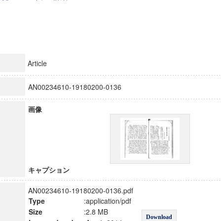
Article
AN00234610-19180200-0136
画像
キャプション
AN00234610-19180200-0136.pdf
Type
:application/pdf
Size
:2.8 MB
Download