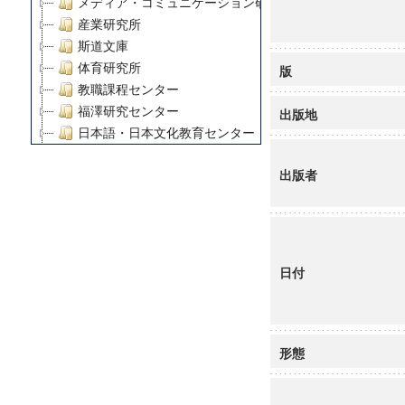
メディア・コミュニケーション研究所
産業研究所
斯道文庫
体育研究所
版
教職課程センター
福澤研究センター
出版地
日本語・日本文化教育センター
アート・センター
出版者
外国語教育研究センター
デジタルメディア・コンテンツ統合研究センター
グローバルリサーチインスティテュート
塾内助成報告書
科学研究費補助金研究成果報告書
日付
21世紀COEプログラム
慶應義塾大学グローバルCOEプログラム市民社会ガバナ
慶應義塾大学グローバルCOEプログラム論理と感性の先
博士課程教育リーディングプログラム「超成熟社会発展
形態
学術雑誌掲載論文等(8)
その他