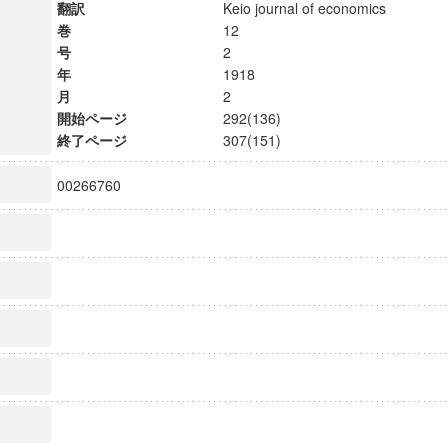
翻訳
Keio journal of economics
巻
12
号
2
年
1918
月
2
開始ページ
292(136)
終了ページ
307(151)
00266760