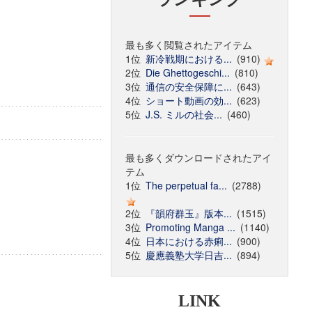
最も多く閲覧されたアイテム
1位
新冷戦期における...
(910)
2位
Die Ghettogeschi...
(810)
3位
通信の安全保障に...
(643)
4位
ショート動画の効...
(623)
5位
J.S. ミルの社会...
(460)
最も多くダウンロードされたアイ
テム
1位
The perpetual fa...
(2788)
2位
『韻府群玉』版本...
(1515)
3位
Promoting Manga ...
(1140)
4位
日本における赤痢...
(900)
5位
慶應義塾大学日吉...
(894)
LINK