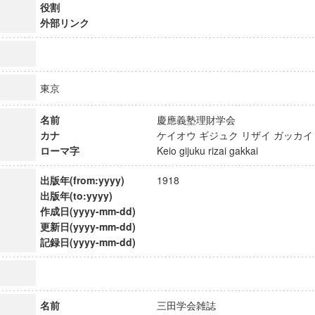
役割
外部リンク
東京
名前
慶應義塾理財学会
カナ
ケイオウ ギジュク リザイ ガッ
ローマ字
Keio gijuku rizai gakkai
出版年(from:yyyy)
1918
出版年(to:yyyy)
作成日(yyyy-mm-dd)
更新日(yyyy-mm-dd)
ンス教育研究センター
記録日(yyyy-mm-dd)
端的教育研究拠点
のサイエンス」
名前
三田学会雑誌