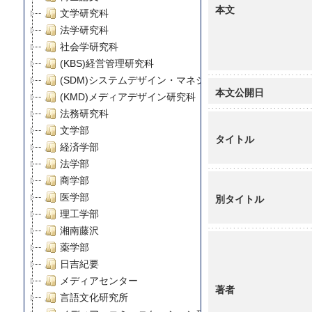
本文
文学研究科
法学研究科
社会学研究科
(KBS)経営管理研究科
(SDM)システムデザイン・マネジメント研究科
本文公開日
(KMD)メディアデザイン研究科
法務研究科
文学部
タイトル
経済学部
法学部
商学部
医学部
別タイトル
理工学部
湘南藤沢
薬学部
日吉紀要
メディアセンター
著者
言語文化研究所