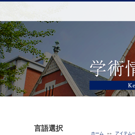
言語選択
ホーム
»»
アイテム