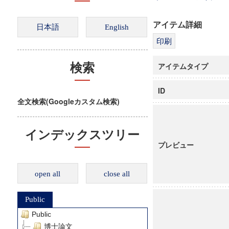
アイテム詳細
アイテムタイプ
検索
ID
全文検索(Googleカスタム検索)
インデックスツリー
プレビュー
open all
close all
Public
Public
博士論文