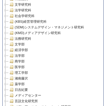
文学研究科
法学研究科
社会学研究科
(KBS)経営管理研究科
(SDM)システムデザイン・マネジメント研究科
(KMD)メディアデザイン研究科
法務研究科
文学部
経済学部
法学部
商学部
医学部
理工学部
湘南藤沢
薬学部
日吉紀要
メディアセンター
言語文化研究所