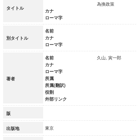
為換政策
タイトル
カナ
ローマ字
名前
カナ
別タイトル
ローマ字
名前
久山, 寅一郎
カナ
ローマ字
所属
著者
所属(翻訳)
役割
外部リンク
版
東京
出版地