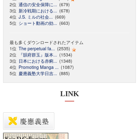
2位
通信の安全保障に...
(679)
3位
新冷戦期における...
(678)
4位
J.S. ミルの社会...
(669)
5位
ショート動画の効...
(663)
最も多くダウンロードされたアイテム
1位
The perpetual fa...
(2535)
2位
『韻府群玉』版本...
(1534)
3位
日本における赤痢...
(1348)
4位
Promoting Manga ...
(1087)
5位
慶應義塾大学日吉...
(885)
LINK