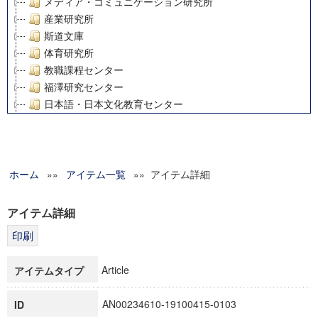
メディア・コミュニケーション研究所
産業研究所
斯道文庫
体育研究所
教職課程センター
福澤研究センター
日本語・日本文化教育センター
アート・センター
外国語教育研究センター
デジタルメディア・コンテンツ統合研究センター
ホーム
»»
グローバルリサーチインスティテュート
アイテム一覧
»» アイテム詳細
塾内助成報告書
科学研究費補助金研究成果報告書
アイテム詳細
21世紀COEプログラム
慶應義塾大学グローバルCOEプログラム市民社会ガバナンス
慶應義塾大学グローバルCOEプログラム論理と感性の先端的
Article
アイテムタイプ
博士課程教育リーディングプログラム「超成熟社会発展のサ
学術雑誌掲載論文等(8)
AN00234610-19100415-0103
ID
その他