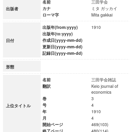
名前
三田学会
カナ
ミタ ガッカイ
出版者
ローマ字
Mita gakkai
出版年(from:yyyy)
1910
出版年(to:yyyy)
作成日(yyyy-mm-dd)
日付
更新日(yyyy-mm-dd)
記録日(yyyy-mm-dd)
形態
名前
三田学会雑誌
翻訳
Keio journal of
economics
巻
3
号
4
上位タイトル
年
1910
月
4
開始ページ
469(103)
終了ページ
480(114)