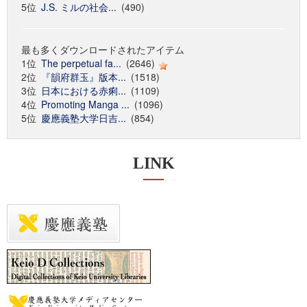
5位
J.S. ミルの社会...
(490)
最も多くダウンロードされたアイテム
1位
The perpetual fa...
(2646)
2位
『韻府群玉』版本...
(1518)
3位
日本における赤痢...
(1109)
4位
Promoting Manga ...
(1096)
5位
慶應義塾大学日吉...
(854)
LINK