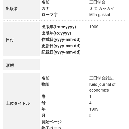
名前
三田学会
カナ
ミタ ガッカイ
出版者
ローマ字
Mita gakkai
出版年(from:yyyy)
1909
出版年(to:yyyy)
作成日(yyyy-mm-dd)
日付
更新日(yyyy-mm-dd)
記録日(yyyy-mm-dd)
形態
名前
三田学会雑誌
翻訳
Keio journal of
economics
巻
1
号
4
上位タイトル
年
1909
月
5
開始ページ
終了ページ