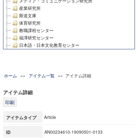
メディア・コミュニケーション研究所
産業研究所
斯道文庫
体育研究所
教職課程センター
福澤研究センター
日本語・日本文化教育センター
アート・センター
外国語教育研究センター
デジタルメディア・コンテンツ統合研究センター
ホーム
»»
グローバルリサーチインスティテュート
アイテム一覧
»» アイテム詳細
塾内助成報告書
科学研究費補助金研究成果報告書
アイテム詳細
21世紀COEプログラム
慶應義塾大学グローバルCOEプログラム市民社会ガバナンス
慶應義塾大学グローバルCOEプログラム論理と感性の先端的
Article
アイテムタイプ
博士課程教育リーディングプログラム「超成熟社会発展のサ
学術雑誌掲載論文等(8)
AN00234610-19090501-0133
ID
その他