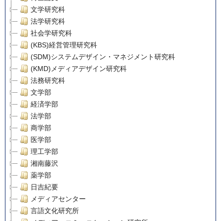
文学研究科
法学研究科
社会学研究科
(KBS)経営管理研究科
(SDM)システムデザイン・マネジメント研究科
(KMD)メディアデザイン研究科
法務研究科
文学部
経済学部
法学部
商学部
医学部
理工学部
湘南藤沢
薬学部
日吉紀要
メディアセンター
言語文化研究所