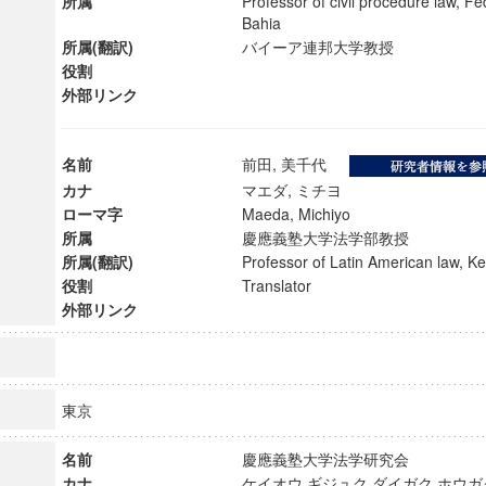
所属
Professor of civil procedure law, Fe
Bahia
所属(翻訳)
バイーア連邦大学教授
役割
外部リンク
名前
前田, 美千代
カナ
マエダ, ミチヨ
ローマ字
Maeda, Michiyo
所属
慶應義塾大学法学部教授
所属(翻訳)
Professor of Latin American law, 
役割
Translator
外部リンク
ンス教育研究センター
端的教育研究拠点
東京
のサイエンス」
名前
慶應義塾大学法学研究会
カナ
ケイオウ ギジュク ダイガク ホウ