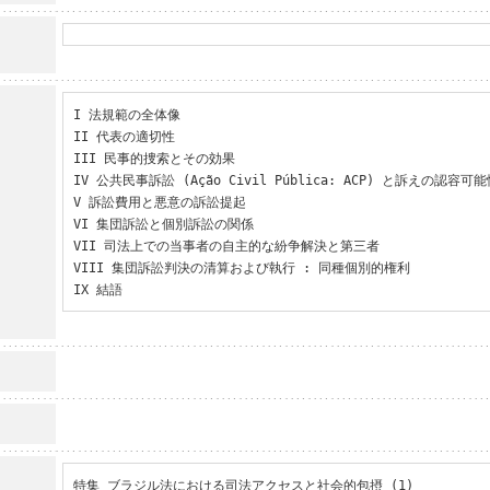
I 法規範の全体像

II 代表の適切性

III 民事的捜索とその効果

IV 公共民事訴訟 (Ação Civil Pública: ACP) と訴えの認容可能
V 訴訟費用と悪意の訴訟提起

VI 集団訴訟と個別訴訟の関係

VII 司法上での当事者の自主的な紛争解決と第三者

VIII 集団訴訟判決の清算および執行 : 同種個別的権利

IX 結語
特集 ブラジル法における司法アクセスと社会的包摂 (1)
