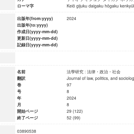
ローマ字
Keiō gijuku daigaku hōgaku kenk
出版年(from:yyyy)
2024
出版年(to:yyyy)
作成日(yyyy-mm-dd)
更新日(yyyy-mm-dd)
記録日(yyyy-mm-dd)
名前
法學研究 : 法律・政治・社会
翻訳
Journal of law, politics, and soci
巻
97
号
8
年
2024
月
8
開始ページ
29 (122)
終了ページ
52 (99)
03890538