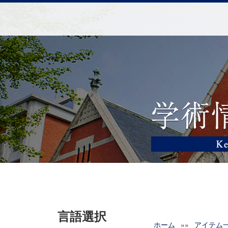
言語選択
ホーム
»»
アイテム