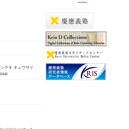
ウダンテキ キュウサイ
 kyūsai
s