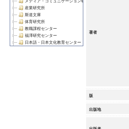
メディア・コミュニケーション研究所
産業研究所
斯道文庫
体育研究所
教職課程センター
著者
福澤研究センター
日本語・日本文化教育センター
アート・センター
外国語教育研究センター
デジタルメディア・コンテンツ統合研究センター
グローバルリサーチインスティテュート
塾内助成報告書
科学研究費補助金研究成果報告書
21世紀COEプログラム
版
慶應義塾大学グローバルCOEプログラム市民社会ガバナ
慶應義塾大学グローバルCOEプログラム論理と感性の先
出版地
博士課程教育リーディングプログラム「超成熟社会発展
学術雑誌掲載論文等(8)
その他
出版者