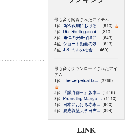
最も多く閲覧されたアイテム
1位
新冷戦期における...
(910)
2位
Die Ghettogeschi...
(810)
3位
通信の安全保障に...
(643)
4位
ショート動画の効...
(623)
5位
J.S. ミルの社会...
(460)
最も多くダウンロードされたアイ
テム
1位
The perpetual fa...
(2788)
2位
『韻府群玉』版本...
(1515)
3位
Promoting Manga ...
(1140)
4位
日本における赤痢...
(900)
5位
慶應義塾大学日吉...
(894)
LINK