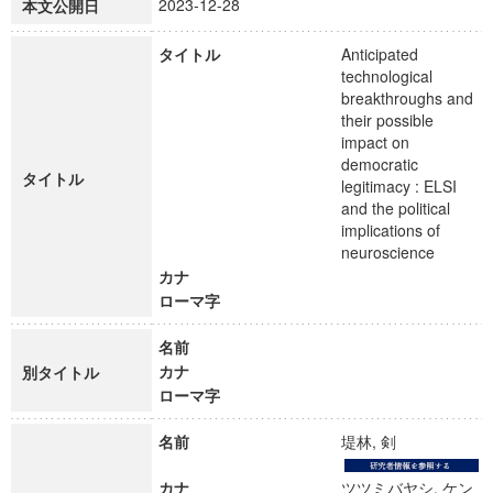
2023-12-28
本文公開日
タイトル
Anticipated
technological
breakthroughs and
their possible
impact on
democratic
タイトル
legitimacy : ELSI
and the political
implications of
neuroscience
カナ
ローマ字
名前
カナ
別タイトル
ローマ字
名前
堤林, 剣
カナ
ツツミバヤシ, ケン