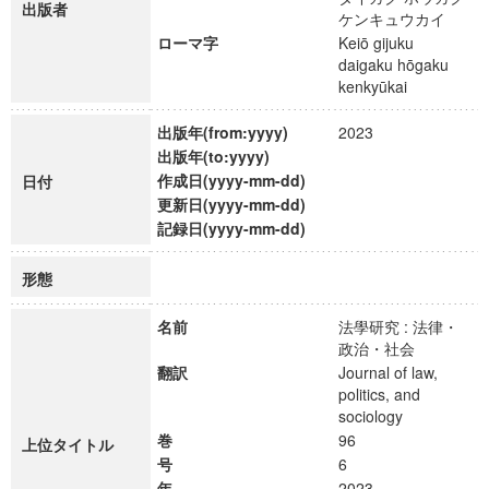
出版者
ケンキュウカイ
ローマ字
Keiō gijuku
daigaku hōgaku
kenkyūkai
出版年(from:yyyy)
2023
出版年(to:yyyy)
作成日(yyyy-mm-dd)
日付
更新日(yyyy-mm-dd)
記録日(yyyy-mm-dd)
形態
名前
法學研究 : 法律・
政治・社会
翻訳
Journal of law,
politics, and
sociology
巻
96
上位タイトル
号
6
年
2023