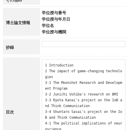
学位授与番号
学位授与年月日
博士論文情報
学位名
学位授与機関
抄録
1 Introduction

2 The impact of game-changing technolo
gies

3-1 The Moonshot Research and Developm
ent Program

3-2 Junichi Ushiba's research on BMI

3-3 Ryota Kanai's project on the IoB a
nd Think Communication

目次
3-4 Shuntaro Sasai's project on the Io
B and Think Communication

4-1 The political implications of neur
oscience
