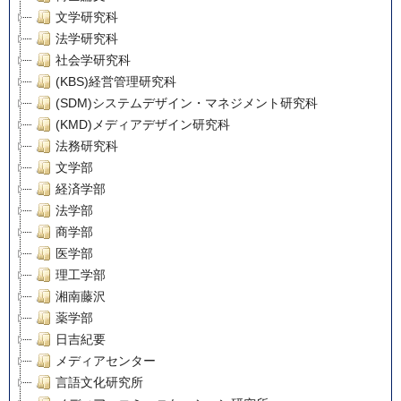
文学研究科
法学研究科
社会学研究科
(KBS)経営管理研究科
(SDM)システムデザイン・マネジメント研究科
(KMD)メディアデザイン研究科
法務研究科
文学部
経済学部
法学部
商学部
医学部
理工学部
湘南藤沢
薬学部
日吉紀要
メディアセンター
言語文化研究所