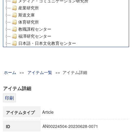
メディア・コミュニケーション研究所
産業研究所
斯道文庫
体育研究所
教職課程センター
福澤研究センター
日本語・日本文化教育センター
アート・センター
外国語教育研究センター
デジタルメディア・コンテンツ統合研究センター
ホーム
»»
グローバルリサーチインスティテュート
アイテム一覧
»» アイテム詳細
塾内助成報告書
科学研究費補助金研究成果報告書
アイテム詳細
21世紀COEプログラム
慶應義塾大学グローバルCOEプログラム市民社会ガバナンス
慶應義塾大学グローバルCOEプログラム論理と感性の先端的
Article
アイテムタイプ
博士課程教育リーディングプログラム「超成熟社会発展のサ
学術雑誌掲載論文等(8)
AN00224504-20230628-0071
ID
その他