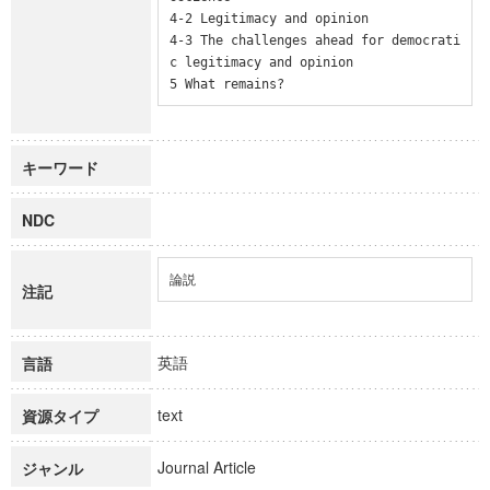
4-2 Legitimacy and opinion

4-3 The challenges ahead for democrati
c legitimacy and opinion

5 What remains?
キーワード
NDC
論説
注記
英語
言語
text
資源タイプ
Journal Article
ジャンル