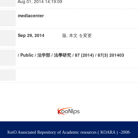
Aug 01, 2014 14:19:09
mediacenter
Sep 29, 2014
版, 本文 を変更
/ Public / 法学部 / 法學研究 / 87 (2014) / 87(3) 201403
KeiO Associated Repository of Academic resources ( KOARA ) -2008-