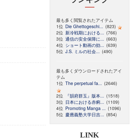
最も多く閲覧されたアイテム
1位
Die Ghettogeschi...
(823)
2位
新冷戦期における...
(766)
3位
通信の安全保障に...
(663)
4位
ショート動画の効...
(639)
5位
J.S. ミルの社会...
(490)
最も多くダウンロードされたアイ
テム
1位
The perpetual fa...
(2646)
2位
『韻府群玉』版本...
(1518)
3位
日本における赤痢...
(1109)
4位
Promoting Manga ...
(1096)
5位
慶應義塾大学日吉...
(854)
LINK