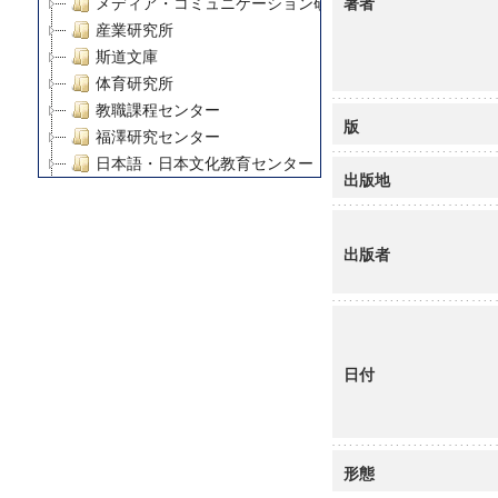
著者
メディア・コミュニケーション研究所
産業研究所
斯道文庫
体育研究所
教職課程センター
版
福澤研究センター
日本語・日本文化教育センター
出版地
アート・センター
外国語教育研究センター
デジタルメディア・コンテンツ統合研究センター
出版者
グローバルリサーチインスティテュート
塾内助成報告書
科学研究費補助金研究成果報告書
21世紀COEプログラム
日付
慶應義塾大学グローバルCOEプログラム市民社会ガバナ
慶應義塾大学グローバルCOEプログラム論理と感性の先
博士課程教育リーディングプログラム「超成熟社会発展
学術雑誌掲載論文等(8)
形態
その他