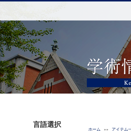
言語選択
ホーム
»»
アイテム