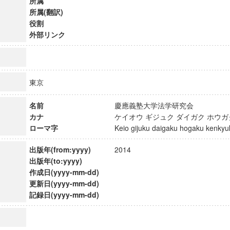
所属
所属(翻訳)
役割
外部リンク
東京
名前
慶應義塾大学法学研究会
カナ
ケイオウ ギジュク ダイガク ホウ
ローマ字
Keio gijuku daigaku hogaku kenk
出版年(from:yyyy)
2014
出版年(to:yyyy)
作成日(yyyy-mm-dd)
ンス教育研究センター
更新日(yyyy-mm-dd)
端的教育研究拠点
記録日(yyyy-mm-dd)
のサイエンス」