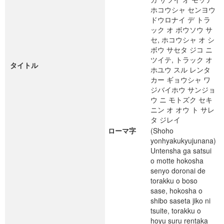
ホコウシャ センヨウ
ドウロナイ デ トラ
ック オ ボウソウ サ
セ, ホコウシャ オ シ
ボウ サセタ ジコ ニ
ツイテ, トラック オ
タイトル
ホユウ スル レンタ
カー ギョウシャ ワ
ジバイホウ サンジョ
ウ ニ モトズク セキ
ニン オ オウ ト サレ
タ ジレイ
ローマ字
(Shoho
yonhyakukyujunana)
Untensha ga satsui
o motte hokosha
senyo doronai de
torakku o boso
sase, hokosha o
shibo saseta jiko ni
tsuite, torakku o
hoyu suru rentaka