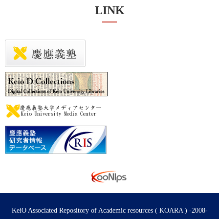
LINK
KeiO Associated Repository of Academic resources ( KOARA ) -2008-