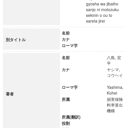
gyosha wa jibaiho
sanjo ni motozuku
sekinin o ou to
sareta jirei
名前
カナ
別タイトル
ローマ字
名前
八島, 宏
平
カナ
ヤシマ,
コウヘイ
ローマ字
Yashima,
Kohei
著者
所属
損害保険
料率算出
機構
所属(翻訳)
役割