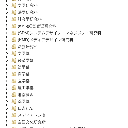
文学研究科
法学研究科
社会学研究科
(KBS)経営管理研究科
(SDM)システムデザイン・マネジメント研究科
(KMD)メディアデザイン研究科
法務研究科
文学部
経済学部
法学部
商学部
医学部
理工学部
湘南藤沢
薬学部
日吉紀要
メディアセンター
言語文化研究所