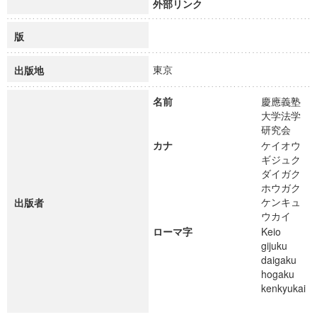
外部リンク
版
東京
出版地
名前
慶應義塾
大学法学
研究会
カナ
ケイオウ
ギジュク
ダイガク
ホウガク
ケンキュ
出版者
ウカイ
ローマ字
Keio
gijuku
daigaku
hogaku
kenkyukai