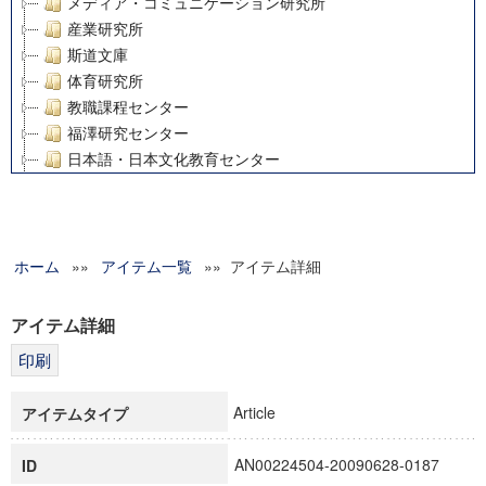
メディア・コミュニケーション研究所
産業研究所
斯道文庫
体育研究所
教職課程センター
福澤研究センター
日本語・日本文化教育センター
アート・センター
外国語教育研究センター
デジタルメディア・コンテンツ統合研究センター
ホーム
»»
グローバルリサーチインスティテュート
アイテム一覧
»» アイテム詳細
塾内助成報告書
科学研究費補助金研究成果報告書
アイテム詳細
21世紀COEプログラム
慶應義塾大学グローバルCOEプログラム市民社会ガバナンス
慶應義塾大学グローバルCOEプログラム論理と感性の先端的
Article
アイテムタイプ
博士課程教育リーディングプログラム「超成熟社会発展のサ
学術雑誌掲載論文等(8)
AN00224504-20090628-0187
ID
その他