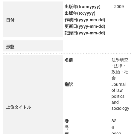
出版年(from:yyyy)
2009
出版年(to:yyyy)
作成日(yyyy-mm-dd)
日付
更新日(yyyy-mm-dd)
記録日(yyyy-mm-dd)
形態
名前
法學研究
: 法律・
政治・社
会
翻訳
Journal
of law,
politics,
and
上位タイトル
sociology
巻
82
号
6
年
2009