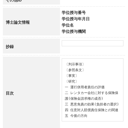
学位授与番号
学位授与年月日
博士論文情報
学位名
学位授与機関
抄録
〔判示事項〕

〔参照条文〕

〔事実〕

〔研究〕

一 運行併用者責任の評価

目次
二 レンタカー会社に対する保険保
護(保険金請求権の成否)

三 悪意免責の効果(負担者の選択)

四 任意対人賠償責任保険との関連

五 今後の方向