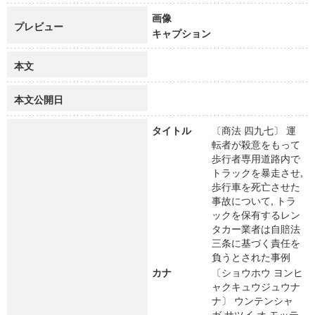
画像
プレビュー
キャプション
本文
本文公開日
タイトル
〔商法 四九七〕 運
転者が殺意をもって
歩行者専用道路内で
トラックを暴走させ,
歩行車を死亡させた
事故について, トラ
ックを保有するレン
タカー業者は自賠法
三条に基づく責任を
負うとされた事例
カナ
〔ショウホウ ヨンヒ
ャクキュウジュウナ
ナ〕 ウンテンシャ
ガ サツイ オ モッテ