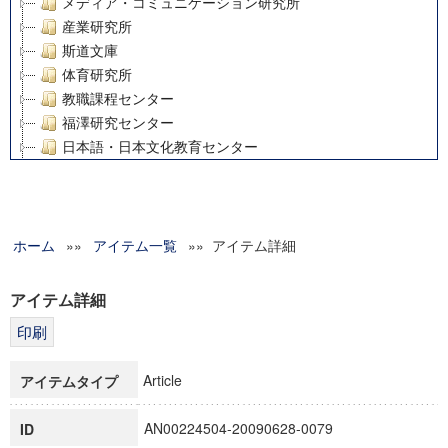
メディア・コミュニケーション研究所
産業研究所
斯道文庫
体育研究所
教職課程センター
福澤研究センター
日本語・日本文化教育センター
アート・センター
外国語教育研究センター
デジタルメディア・コンテンツ統合研究センター
ホーム
»»
グローバルリサーチインスティテュート
アイテム一覧
»» アイテム詳細
塾内助成報告書
科学研究費補助金研究成果報告書
アイテム詳細
21世紀COEプログラム
慶應義塾大学グローバルCOEプログラム市民社会ガバナンス
慶應義塾大学グローバルCOEプログラム論理と感性の先端的
Article
アイテムタイプ
博士課程教育リーディングプログラム「超成熟社会発展のサ
学術雑誌掲載論文等(8)
AN00224504-20090628-0079
ID
その他