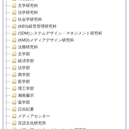
文学研究科
法学研究科
社会学研究科
(KBS)経営管理研究科
(SDM)システムデザイン・マネジメント研究科
(KMD)メディアデザイン研究科
法務研究科
文学部
経済学部
法学部
商学部
医学部
理工学部
湘南藤沢
薬学部
日吉紀要
メディアセンター
言語文化研究所