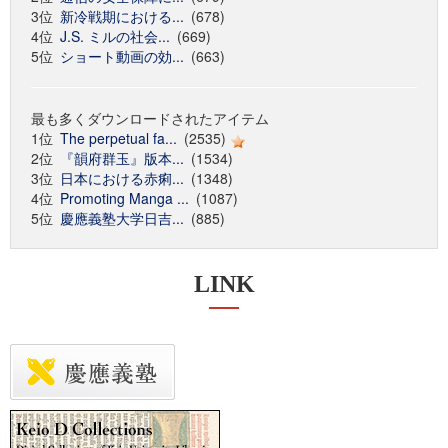
3位
新冷戦期における...
(678)
4位
J.S. ミルの社会...
(669)
5位
ショート動画の効...
(663)
最も多くダウンロードされたアイテム
1位
The perpetual fa...
(2535)
2位
『韻府群玉』版本...
(1534)
3位
日本における赤痢...
(1348)
4位
Promoting Manga ...
(1087)
5位
慶應義塾大学日吉...
(885)
LINK