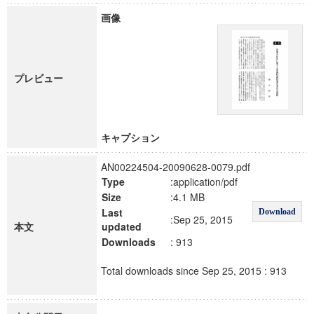
画像
プレビュー
キャプション
AN00224504-20090628-0079.pdf
Type
:application/pdf
Size
:4.1 MB
Last
Download
:Sep 25, 2015
本文
updated
Downloads
: 913
Total downloads since Sep 25, 2015 : 913