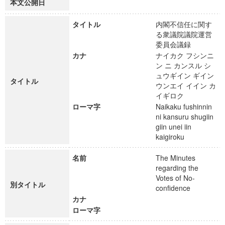
本文公開日
タイトル
内閣不信任に関す
る衆議院議院運営
委員会議録
カナ
ナイカク フシンニ
ン ニ カンスル シ
ュウギイン ギイン
タイトル
ウンエイ イイン カ
イギロク
ローマ字
Naikaku fushinnin
ni kansuru shugiin
giin unei iin
kaigiroku
名前
The Minutes
regarding the
Votes of No-
別タイトル
confidence
カナ
ローマ字