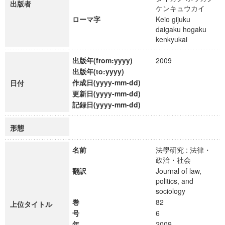
出版者
ケンキュウカイ
ローマ字
Keio gijuku
daigaku hogaku
kenkyukai
出版年(from:yyyy)
2009
出版年(to:yyyy)
作成日(yyyy-mm-dd)
日付
更新日(yyyy-mm-dd)
記録日(yyyy-mm-dd)
形態
名前
法學研究 : 法律・
政治・社会
翻訳
Journal of law,
politics, and
sociology
巻
82
上位タイトル
号
6
年
2009