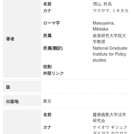
名前
増山, 幹高
カナ
マスヤマ, ミキタカ
ローマ字
Masuyama,
Mikitaka
所属
政策研究大学院大
著者
学教授
所属(翻訳)
National Graduate
Institute for Policy
studies
役割
外部リンク
版
東京
出版地
名前
慶應義塾大学法学
研究会
カナ
ケイオウ ギジュク
ダイガク ホウガク