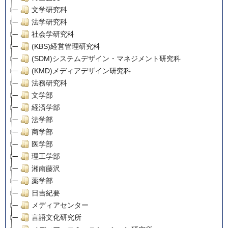
文学研究科
法学研究科
社会学研究科
(KBS)経営管理研究科
(SDM)システムデザイン・マネジメント研究科
(KMD)メディアデザイン研究科
法務研究科
文学部
経済学部
法学部
商学部
医学部
理工学部
湘南藤沢
薬学部
日吉紀要
メディアセンター
言語文化研究所