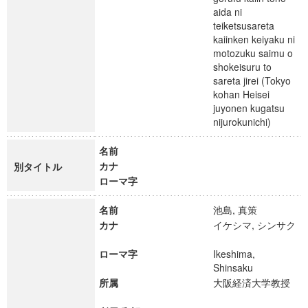
aida ni
teiketsusareta
kaiinken keiyaku ni
motozuku saimu o
shokeisuru to
sareta jirei (Tokyo
kohan Heisei
juyonen kugatsu
nijurokunichi)
名前
カナ
別タイトル
ローマ字
名前
池島, 真策
カナ
イケシマ, シンサク
ローマ字
Ikeshima,
Shinsaku
所属
大阪経済大学教授