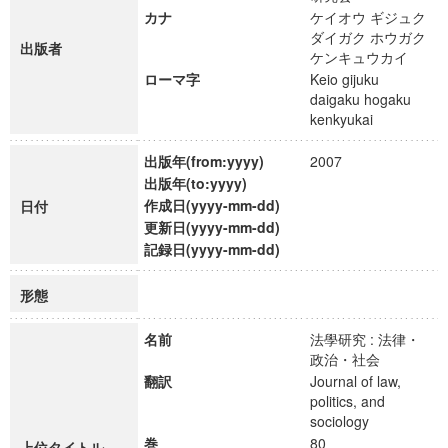
カナ
ケイオウ ギジュク
ダイガク ホウガク
出版者
ケンキュウカイ
ローマ字
Keio gijuku
daigaku hogaku
kenkyukai
出版年(from:yyyy)
2007
出版年(to:yyyy)
作成日(yyyy-mm-dd)
日付
更新日(yyyy-mm-dd)
記録日(yyyy-mm-dd)
形態
名前
法學研究 : 法律・
政治・社会
翻訳
Journal of law,
politics, and
sociology
巻
80
上位タイトル