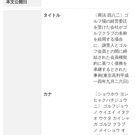
本文公開日
タイトル
〔商法 四八二〕ゴ
ルフ場の経営委託
を受けた会社がゴ
ルフクラブの名称
を続用する場合
に、譲受人とゴル
フ会員との間に締
結された会員権契
約に基づく債務を
承継するとされた
事例(東京高判平成
一四年九月二六日)
カナ
〔ショウホウ ヨン
ヒャクハチジュウ
ニ〕 ゴルフジョウ
ノ ケイエイ イタク
オ ウケタ カイシャ
ガ ゴルフ クラブ
ノ メイショウ オ