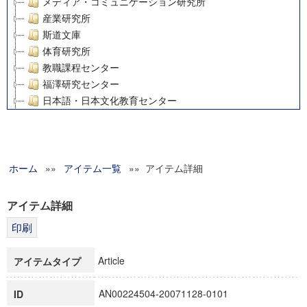
メディア・コミュニケーション研究所
産業研究所
斯道文庫
体育研究所
教職課程センター
福澤研究センター
日本語・日本文化教育センター
アート・センター
外国語教育研究センター
デジタルメディア・コンテンツ統合研究センター
ホーム
»»
グローバルリサーチインスティテュート
アイテム一覧
»» アイテム詳細
塾内助成報告書
科学研究費補助金研究成果報告書
アイテム詳細
21世紀COEプログラム
慶應義塾大学グローバルCOEプログラム市民社会ガバナンス
慶應義塾大学グローバルCOEプログラム論理と感性の先端的
Article
アイテムタイプ
博士課程教育リーディングプログラム「超成熟社会発展のサ
学術雑誌掲載論文等(8)
AN00224504-20071128-0101
ID
その他