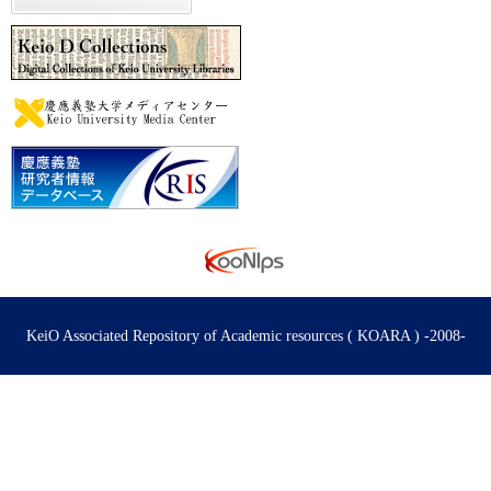
KeiO Associated Repository of Academic resources ( KOARA ) -2008-