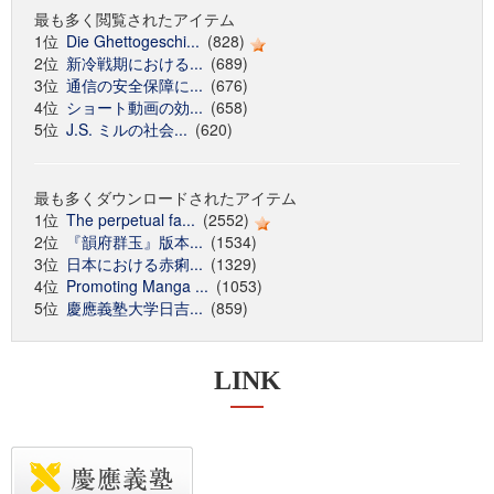
最も多く閲覧されたアイテム
1位
Die Ghettogeschi...
(828)
2位
新冷戦期における...
(689)
3位
通信の安全保障に...
(676)
4位
ショート動画の効...
(658)
5位
J.S. ミルの社会...
(620)
最も多くダウンロードされたアイテム
1位
The perpetual fa...
(2552)
2位
『韻府群玉』版本...
(1534)
3位
日本における赤痢...
(1329)
4位
Promoting Manga ...
(1053)
5位
慶應義塾大学日吉...
(859)
LINK