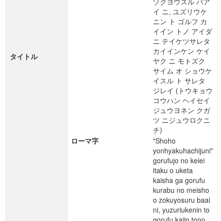
ゾクヨウスル バア
イ ニ, ユズリウケ
ニン ト ゴルフ カ
イイン トノ アイダ
ニ テイケツサレタ
カイインケン ケイ
タイトル
ヤク ニ モトズク
サイム オ ショウケ
イスル ト サレタ
ジレイ (トウキョウ
コウハン ヘイセイ
ジュウヨネン クガ
ツ ニジュウロクニ
チ)
ローマ字
"Shoho
yonhyakuhachijuni"
gorufujo no keiei
itaku o uketa
kaisha ga gorufu
kurabu no meisho
o zokuyosuru baai
ni, yuzuriukenin to
gorufu kaiin tono