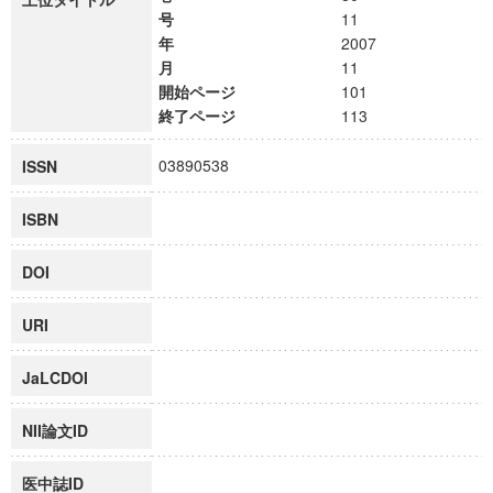
号
11
年
2007
月
11
開始ページ
101
終了ページ
113
03890538
ISSN
ISBN
DOI
URI
JaLCDOI
NII論文ID
医中誌ID