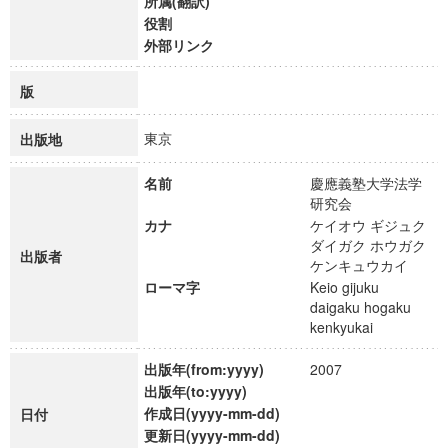
所属(翻訳)
役割
外部リンク
版
東京
出版地
名前
慶應義塾大学法学
研究会
カナ
ケイオウ ギジュク
ダイガク ホウガク
出版者
ケンキュウカイ
ローマ字
Keio gijuku
daigaku hogaku
kenkyukai
出版年(from:yyyy)
2007
出版年(to:yyyy)
作成日(yyyy-mm-dd)
日付
更新日(yyyy-mm-dd)