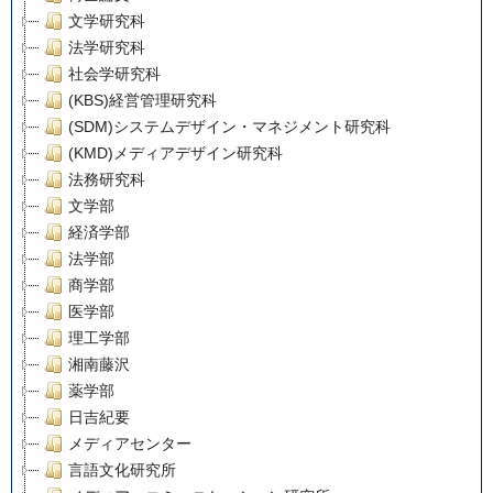
文学研究科
法学研究科
社会学研究科
(KBS)経営管理研究科
(SDM)システムデザイン・マネジメント研究科
(KMD)メディアデザイン研究科
法務研究科
文学部
経済学部
法学部
商学部
医学部
理工学部
湘南藤沢
薬学部
日吉紀要
メディアセンター
言語文化研究所