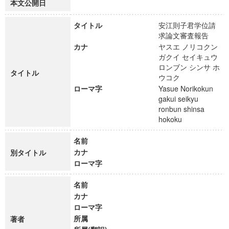
本文公開日
タイトル
安江則子君学位請
求論文審査報告
カナ
ヤスエ ノリコクン
ガクイ セイキュウ
ロンブン シンサ ホ
タイトル
ウコク
ローマ字
Yasue Norikokun
gakui seikyu
ronbun shinsa
hokoku
名前
カナ
別タイトル
ローマ字
名前
カナ
ローマ字
所属
著者