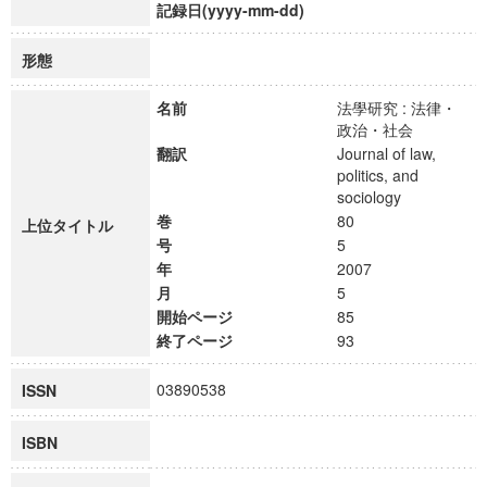
記録日(yyyy-mm-dd)
形態
名前
法學研究 : 法律・
政治・社会
翻訳
Journal of law,
politics, and
sociology
巻
80
上位タイトル
号
5
年
2007
月
5
開始ページ
85
終了ページ
93
03890538
ISSN
ISBN