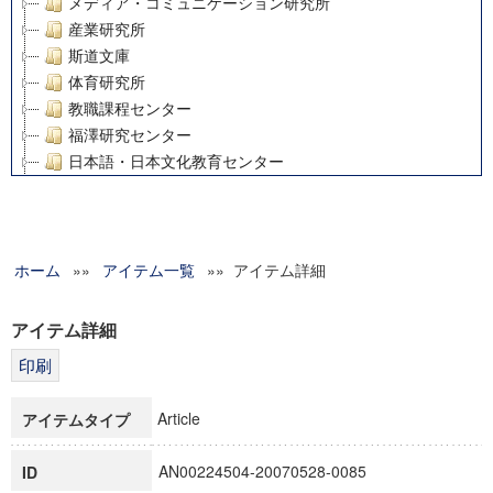
メディア・コミュニケーション研究所
産業研究所
斯道文庫
体育研究所
教職課程センター
福澤研究センター
日本語・日本文化教育センター
アート・センター
外国語教育研究センター
デジタルメディア・コンテンツ統合研究センター
ホーム
»»
グローバルリサーチインスティテュート
アイテム一覧
»» アイテム詳細
塾内助成報告書
科学研究費補助金研究成果報告書
アイテム詳細
21世紀COEプログラム
慶應義塾大学グローバルCOEプログラム市民社会ガバナンス
慶應義塾大学グローバルCOEプログラム論理と感性の先端的
Article
アイテムタイプ
博士課程教育リーディングプログラム「超成熟社会発展のサ
学術雑誌掲載論文等(8)
AN00224504-20070528-0085
ID
その他