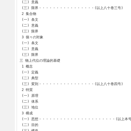
 (二) 意義

 (三) 限界・・・・・・・・・・・・・・・・(以上八十巻三号)

 2 集合物

 (一) 条文

 (二) 意義

 (三) 限界

 3 個々の対象

 (一) 条文

 (二) 意義

 (三) 限界

三 物上代位の理論的基礎

 1 概念

 (一) 定義

 (二) 典型

 (三) 変則・・・・・・・・・・・・・・・・(以上八十巻四号)

 2 特質

 (一) 原理

 (二) 体系

 (三) 地位

 3 構成

 (一) 思想・・・・・・・・・・・・・・・・・・・・・・(以上本号)

 (二) 目的

 (三) 構造
