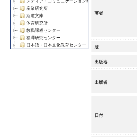
メディア・コミュニケーション研究所
産業研究所
著者
斯道文庫
体育研究所
教職課程センター
福澤研究センター
日本語・日本文化教育センター
版
アート・センター
外国語教育研究センター
出版地
デジタルメディア・コンテンツ統合研究センター
グローバルリサーチインスティテュート
出版者
塾内助成報告書
科学研究費補助金研究成果報告書
21世紀COEプログラム
慶應義塾大学グローバルCOEプログラム市民社会ガバナ
慶應義塾大学グローバルCOEプログラム論理と感性の先
日付
博士課程教育リーディングプログラム「超成熟社会発展
学術雑誌掲載論文等(8)
その他