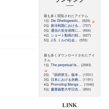
最も多く閲覧されたアイテム
1位
Die Ghettogeschi...
(829)
2位
新冷戦期における...
(707)
3位
通信の安全保障に...
(664)
4位
ショート動画の効...
(627)
5位
J.S. ミルの社会...
(555)
最も多くダウンロードされたアイ
テム
1位
The perpetual fa...
(2583)
2位
『韻府群玉』版本...
(1531)
3位
日本における赤痢...
(1191)
4位
Promoting Manga ...
(1046)
5位
慶應義塾大学日吉...
(850)
LINK