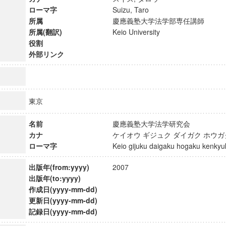
ローマ字
Suizu, Taro
所属
慶應義塾大学法学部専任講師
所属(翻訳)
Keio University
役割
外部リンク
東京
名前
慶應義塾大学法学研究会
カナ
ケイオウ ギジュク ダイガク ホウ
ローマ字
Keio gijuku daigaku hogaku kenk
出版年(from:yyyy)
2007
ンス教育研究センター
出版年(to:yyyy)
端的教育研究拠点
作成日(yyyy-mm-dd)
のサイエンス」
更新日(yyyy-mm-dd)
記録日(yyyy-mm-dd)