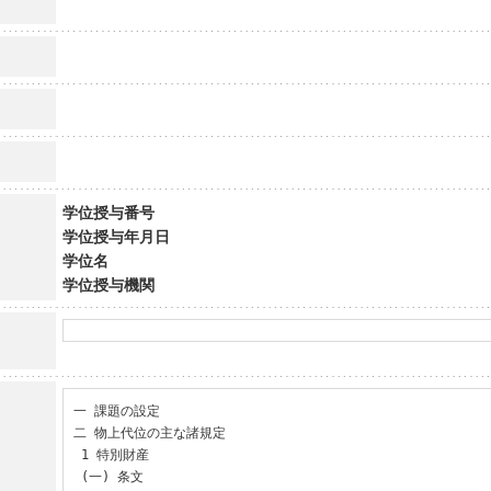
学位授与番号
学位授与年月日
学位名
学位授与機関
一 課題の設定

二 物上代位の主な諸規定

 1 特別財産

 (一) 条文
