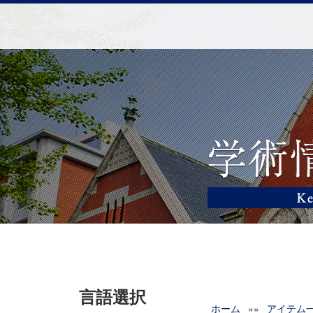
言語選択
ホーム
»»
アイテム