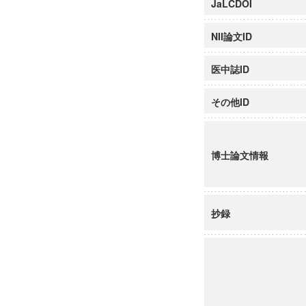
JaLCDOI
NII論文ID
医中誌ID
その他ID
博士論文情報
抄録